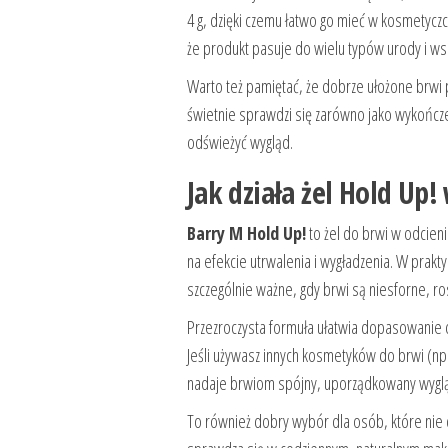
4 g, dzięki czemu łatwo go mieć w kosmetycz
że produkt pasuje do wielu typów urody i wsp
Warto też pamiętać, że dobrze ułożone brwi po
świetnie sprawdzi się zarówno jako wykończenie
odświeżyć wygląd.
Jak działa żel Hold Up!
Barry M Hold Up!
to żel do brwi w odcieni
na efekcie utrwalenia i wygładzenia. W prak
szczególnie ważne, gdy brwi są niesforne, ros
Przezroczysta formuła ułatwia dopasowanie do
Jeśli używasz innych kosmetyków do brwi (np. 
nadaje brwiom spójny, uporządkowany wygl
To również dobry wybór dla osób, które nie ch