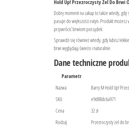
Hold Up! Przezroczysty Żel Do Brwi O
Dobry moment na zakup to także wtedy, gdy s
pasuje do większości rutyn. Produkt możesz w
przywrócić brwiom porządek.
Sprawdzi się również wtedy, gdy lubisz lekki
brwi wyglądają świeżo i naturalnie.
Dane techniczne produ
Parametr
Nazwa
Barry M Hold Up! Przez
SKU
e9d88dc6a971
Cena
32 zł
Rodzaj
Przezroczysty żel do b