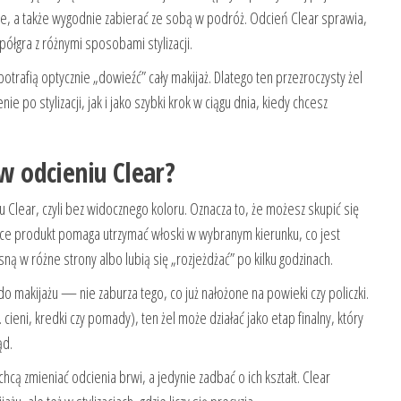
ce, a także wygodnie zabierać ze sobą w podróż. Odcień Clear sprawia,
ółgra z różnymi sposobami stylizacji.
trafią optycznie „dowieźć” cały makijaż. Dlatego ten przezroczysty żel
 po stylizacji, jak i jako szybki krok w ciągu dnia, kiedy chcesz
 w odcieniu Clear?
u Clear, czyli bez widocznego koloru. Oznacza to, że możesz skupić się
tyce produkt pomaga utrzymać włoski w wybranym kierunku, co jest
ną w różne strony albo lubią się „rozjeżdżać” po kilku godzinach.
 makijażu — nie zaburza tego, co już nałożone na powieki czy policzki.
cieni, kredki czy pomady), ten żel może działać jako etap finalny, który
ąd.
cą zmieniać odcienia brwi, a jedynie zadbać o ich kształt. Clear