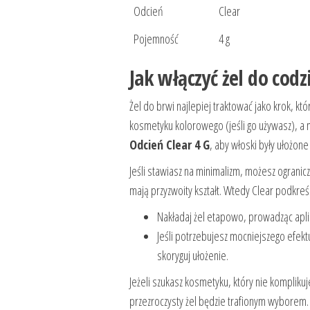
Odcień
Clear
Pojemność
4 g
Jak włączyć żel do codz
Żel do brwi najlepiej traktować jako krok, kt
kosmetyku kolorowego (jeśli go używasz), a 
Odcień Clear 4 G
, aby włoski były ułożon
Jeśli stawiasz na minimalizm, możesz ogranic
mają przyzwoity kształt. Wtedy Clear podkreśl
Nakładaj żel etapowo, prowadząc apli
Jeśli potrzebujesz mocniejszego efekt
skoryguj ułożenie.
Jeżeli szukasz kosmetyku, który nie kompliku
przezroczysty żel będzie trafionym wyborem