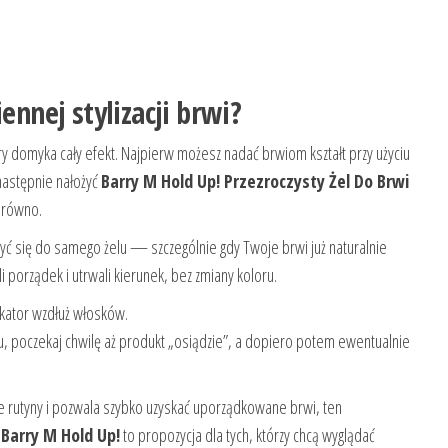
iennej stylizacji brwi?
óry domyka cały efekt. Najpierw możesz nadać brwiom kształt przy użyciu
następnie nałożyć
Barry M Hold Up! Przezroczysty Żel Do Brwi
e równo.
zyć się do samego żelu — szczególnie gdy Twoje brwi już naturalnie
i porządek i utrwali kierunek, bez zmiany koloru.
kator wzdłuż włosków.
u, poczekaj chwilę aż produkt „osiądzie”, a dopiero potem ewentualnie
je rutyny i pozwala szybko uzyskać uporządkowane brwi, ten
.
Barry M Hold Up!
to propozycja dla tych, którzy chcą wyglądać