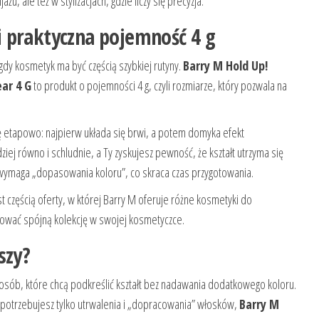
, ale też w stylizacjach, gdzie liczy się precyzja.
 praktyczna pojemność 4 g
dy kosmetyk ma być częścią szybkiej rutyny.
Barry M Hold Up!
ear 4 G
to produkt o pojemności 4 g, czyli rozmiarze, który pozwala na
ę etapowo: najpierw układa się brwi, a potem domyka efekt
iej równo i schludnie, a Ty zyskujesz pewność, że kształt utrzyma się
 wymaga „dopasowania koloru”, co skraca czas przygotowania.
t częścią oferty, w której Barry M oferuje różne kosmetyki do
zbudować spójną kolekcję w swojej kosmetyczce.
szy?
u osób, które chcą podkreślić kształt bez nadawania dodatkowego koloru.
a potrzebujesz tylko utrwalenia i „dopracowania” włosków,
Barry M