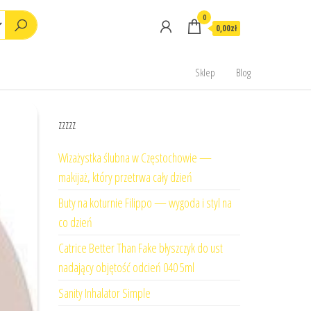
0
0,00zł
Sklep
Blog
zzzzz
Wizażystka ślubna w Częstochowie —
makijaż, który przetrwa cały dzień
Buty na koturnie Filippo — wygoda i styl na
co dzień
Catrice Better Than Fake błyszczyk do ust
nadający objętość odcień 040 5ml
Sanity Inhalator Simple