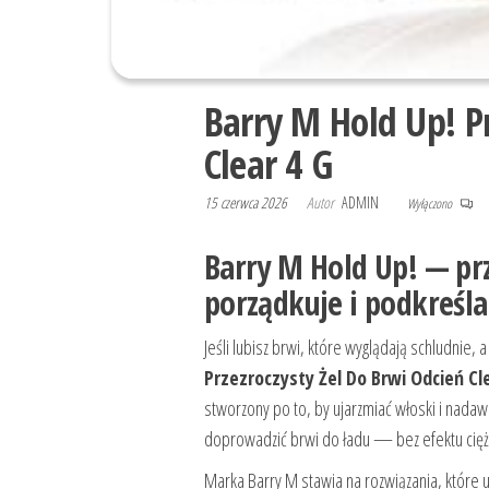
Barry M Hold Up! Pr
Clear 4 G
15 czerwca 2026
Autor
ADMIN
Wyłączono
Barry M Hold Up! — prz
porządkuje i podkreśla
Jeśli lubisz brwi, które wyglądają schludnie,
Przezroczysty Żel Do Brwi Odcień Cl
stworzony po to, by ujarzmiać włoski i nadaw
doprowadzić brwi do ładu — bez efektu cięż
Marka Barry M stawia na rozwiązania, które u