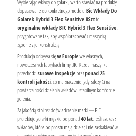
Wybierając wkłady do golarki, warto stawiać na produkty
dopasowane do konkretnego modelu.
Bic Wkłady Do
Golarek Hybrid 3 Flex Sensitive 8Szt
to
oryginalne wkłady BIC Hybrid 3 Flex Sensitive
,
przygotowane tak, aby współpracować z maszynką
zgodnie z jej konstrukcją.
Produkcja odbywa się
w Europie
we własnych,
nowoczesnych fabrykach firmy BIC. Każda maszynka
przechodzi
surowe inspekcje
oraz
ponad 25
kontroli jakości
, co ma znaczenie, gdy zależy Ci na
powtarzalności działania wkładów i stabilnym komforcie
golenia.
Za jakością stoi też doświadczenie marki — BIC
projektuje golarki męskie od ponad
40 lat
. Jeśli szukasz
wkładów, które po prostu mają działać i nie zaskakiwać w
najmniej oczekiwanym momencie, to wybór w punkt.