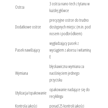
3 ostrza nano-tech z tytanu w
Ostrza
każdej główce
precyzyjne ostrze do trudno
Dodatkowe ostrze
dostępnych miejsc (m.in. pod
nosem i podbródkiem)
wygładzający pasek z
Pasek nawilżający
wyciągiem z aloesu i witaminą
E
błyskawiczna wymiana za
Wymiana
naciśnięciem jednego
przycisku
opakowanie nadające się do
Utylizacja/opakowanie
recyklingu
Kontrola jakości
ponad 25 kontroli jakości