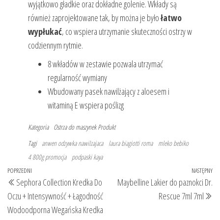
wyjątkowo gładkie oraz dokładne golenie. Wkłady są
również zaprojektowane tak, by można je było
łatwo
wypłukać
, co wspiera utrzymanie skuteczności ostrzy w
codziennym rytmie.
8 wkładów w zestawie pozwala utrzymać
regularność wymiany
Wbudowany pasek nawilżający z aloesem i
witaminą E wspiera poślizg
Kategoria
Ostrza do maszynek
Produkt
Tagi
anwen odzywka nawilzajaca
laura biagiotti roma
mleko bebiko
4 800g promocja
podpaski kaya
Nawigacja
Poprzedni
POPRZEDNI
NASTĘPNY
Na
Sephora Collection Kredka Do
Maybelline Lakier do paznokci Dr.
wpisu
wpis
wp
Oczu + Intensywność + Łagodność
Rescue 7ml 7ml
Wodoodporna Wegańska Kredka