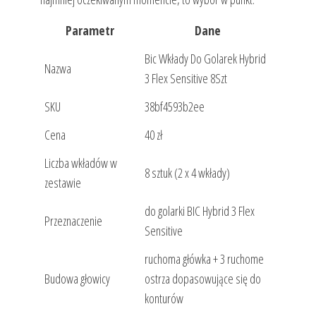
Parametr
Dane
Bic Wkłady Do Golarek Hybrid
Nazwa
3 Flex Sensitive 8Szt
SKU
38bf4593b2ee
Cena
40 zł
Liczba wkładów w
8 sztuk (2 x 4 wkłady)
zestawie
do golarki BIC Hybrid 3 Flex
Przeznaczenie
Sensitive
ruchoma główka + 3 ruchome
Budowa głowicy
ostrza dopasowujące się do
konturów