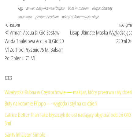
Tagi
anwen odzywka nawilzajaca
boss in motion
ekspandowany
amarantus
perfum beckham
włosy niskoporowate oleje
Nawigacja
Poprzedni
POPRZEDNI
NASTĘPNY
Na
Armani Acqua Di Giò Zestaw
Lisap Ultimate Maska Wygładzająca
wpisu
wpis
wp
Woda Toaletowa Acqua Di Giò 50
250ml
Ml Żel Pod Prysznic 75 Ml Balsam
Po Goleniu 75 Ml
zzzzz
Wizażystka ślubna w Częstochowie — makijaż, który przetrwa cały dzień
Buty na koturnie Filippo — wygoda i styl na co dzień
Catrice Better Than Fake błyszczyk do ust nadający objętość odcień 040
5ml
Sanity Inhalator Simple