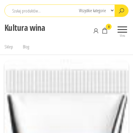
Przejdź
do
treści
Kultura wina
0
Menu
Sklep
Blog