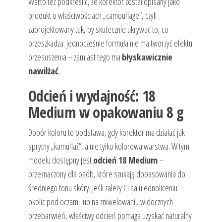
Warto też podkreślić, że korektor został opisany jako
produkt o właściwościach „camouflage”, czyli
zaprojektowany tak, by skutecznie ukrywać to, co
przeszkadza. Jednocześnie formuła nie ma tworzyć efektu
przesuszenia – zamiast tego ma
błyskawicznie
nawilżać
.
Odcień i wydajność: 18
Medium w opakowaniu 8 g
Dobór koloru to podstawa, gdy korektor ma działać jak
sprytny „kamuflaż”, a nie tylko kolorowa warstwa. W tym
modelu dostępny jest
odcień 18 Medium
–
przeznaczony dla osób, które szukają dopasowania do
średniego tonu skóry. Jeśli zależy Ci na ujednoliceniu
okolic pod oczami lub na zniwelowaniu widocznych
przebarwień, właściwy odcień pomaga uzyskać naturalny