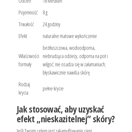
Odcień
18 Medium
Pojemność
8 g
Trwałość
24 godziny
Efekt
naturalne matowe wykończenie
beztłuszczowa, wodoodporna,
Właściwości
niebrudząca odzieży, odporna na pot i
formuły
wilgoć; nie osadza się w załamaniach;
błyskawicznie nawilża skórę
Rodzaj
pełne krycie
krycia
Jak stosować, aby uzyskać
efekt „nieskazitelnej” skóry?
Jeśli Twoim celem jest zakamuflowanie cieni,