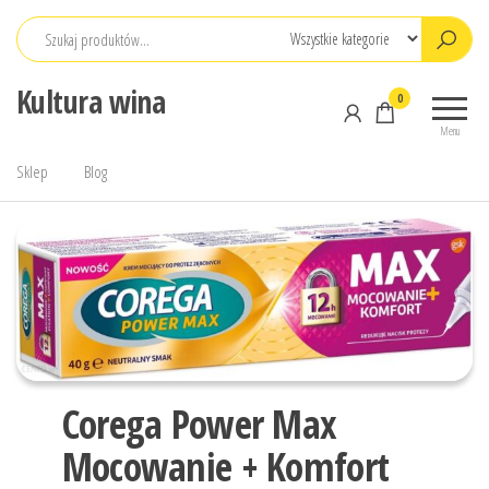
Przejdź
do
treści
Kultura wina
0
Menu
Sklep
Blog
Corega Power Max
Mocowanie + Komfort