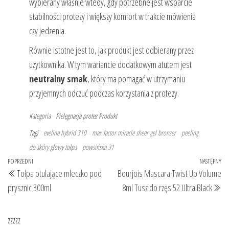
wybierany właśnie wtedy, gdy potrzebne jest wsparcie
stabilności protezy i większy komfort w trakcie mówienia
czy jedzenia.
Równie istotne jest to, jak produkt jest odbierany przez
użytkownika. W tym wariancie dodatkowym atutem jest
neutralny smak
, który ma pomagać w utrzymaniu
przyjemnych odczuć podczas korzystania z protezy.
Kategoria
Pielęgnacja protez
Produkt
Tagi
eveline hybrid 310
max factor miracle sheer gel bronzer
peeling
do skóry głowy tołpa
powsińska 31
Nawigacja
Poprzedni
POPRZEDNI
NASTĘPNY
Na
Tołpa otulające mleczko pod
Bourjois Mascara Twist Up Volume
wpisu
wpis
wp
prysznic 300ml
8ml Tusz do rzęs 52 Ultra Black
zzzzz