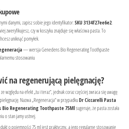
akupowe
snymi danymi, zapisz sobie jego identyfikator:
SKU 3134f27ee6e2
.
wiej zweryfikujesz, czy w koszyku znajduje się właściwa pasta. To
 chcesz uniknąć pomyłek.
Regeneracja
— wersja Genedens Bio Regenerating Toothpaste
ularnemu stosowaniu
ić na regenerującą pielęgnację?
 względu na efekt „tu i teraz”, jednak coraz częściej zwraca się uwagę
ą pielęgnację. Nazwa „Regeneracja” w przypadku
Dr Ciccarelli Pasta
 Bio Regenerating Toothpaste 75Ml
sugeruje, że pasta została
u o stan jamy ustnej.
rodukt o pojemności 75 ml jest praktyczny, a jego regularne stosowanie