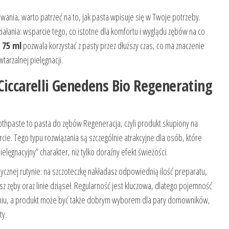
ania, warto patrzeć na to, jak pasta wpisuje się w Twoje potrzeby.
ałania: wsparcie tego, co istotne dla komfortu i wyglądu zębów na co
i
75 ml
pozwala korzystać z pasty przez dłuższy czas, co ma znaczenie
wtarzalnej pielęgnacji.
Ciccarelli Genedens Bio Regenerating
othpaste to pasta do zębów Regeneracja, czyli produkt skupiony na
ie. Tego typu rozwiązania są szczególnie atrakcyjne dla osób, które
elęgnacyjny” charakter, niż tylko doraźny efekt świeżości.
ycznej rutynie: na szczoteczkę nakładasz odpowiednią ilość preparatu,
sz zęby oraz linie dziąseł. Regularność jest kluczowa, dlatego pojemność
iu, a produkt może być także dobrym wyborem dla pary domowników,
ty.