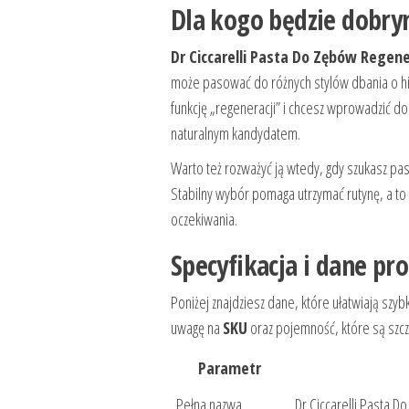
Dla kogo będzie dobr
Dr Ciccarelli Pasta Do Zębów Regen
może pasować do różnych stylów dbania o higi
funkcję „regeneracji” i chcesz wprowadzić do
naturalnym kandydatem.
Warto też rozważyć ją wtedy, gdy szukasz pa
Stabilny wybór pomaga utrzymać rutynę, a to 
oczekiwania.
Specyfikacja i dane pr
Poniżej znajdziesz dane, które ułatwiają sz
uwagę na
SKU
oraz pojemność, które są szcze
Parametr
Pełna nazwa
Dr Ciccarelli Pasta 