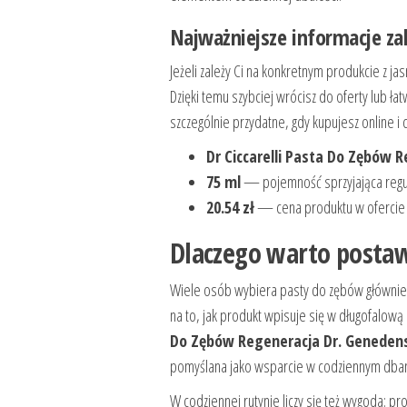
Najważniejsze informacje z
Jeżeli zależy Ci na konkretnym produkcie z ja
Dzięki temu szybciej wrócisz do oferty lub łat
szczególnie przydatne, gdy kupujesz online i
Dr Ciccarelli Pasta Do Zębów 
75 ml
— pojemność sprzyjająca reg
20.54 zł
— cena produktu w ofercie
Dlaczego warto postaw
Wiele osób wybiera pasty do zębów głównie ze
na to, jak produkt wpisuje się w długofalow
Do Zębów Regeneracja Dr. Genedens
pomyślana jako wsparcie w codziennym dbani
W codziennej rutynie liczy się też wygoda: p