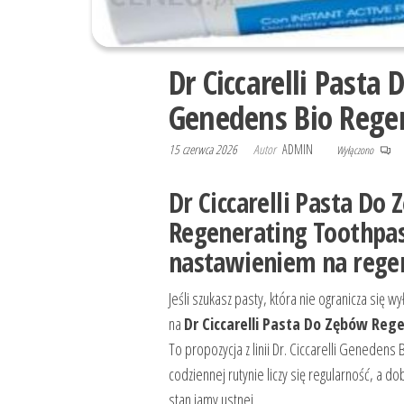
Dr Ciccarelli Pasta
Genedens Bio Rege
15 czerwca 2026
Autor
ADMIN
Wyłączono
Dr Ciccarelli Pasta Do
Regenerating Toothpas
nastawieniem na rege
Jeśli szukasz pasty, która nie ogranicza się
na
Dr Ciccarelli Pasta Do Zębów Reg
To propozycja z linii Dr. Ciccarelli Geneden
codziennej rutynie liczy się regularność, 
stan jamy ustnej.