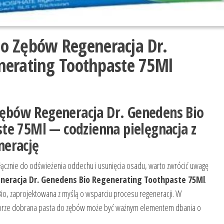
 Do Zębów Regeneracja Dr.
nerating Toothpaste 75Ml
 Zębów Regeneracja Dr. Genedens Bio
te 75Ml — codzienna pielęgnacja z
nerację
 wyłącznie do odświeżenia oddechu i usunięcia osadu, warto zwrócić uwagę
eneracja Dr. Genedens Bio Regenerating Toothpaste 75Ml
.
s Bio, zaprojektowana z myślą o wsparciu procesu regeneracji. W
a dobrze dobrana pasta do zębów może być ważnym elementem dbania o