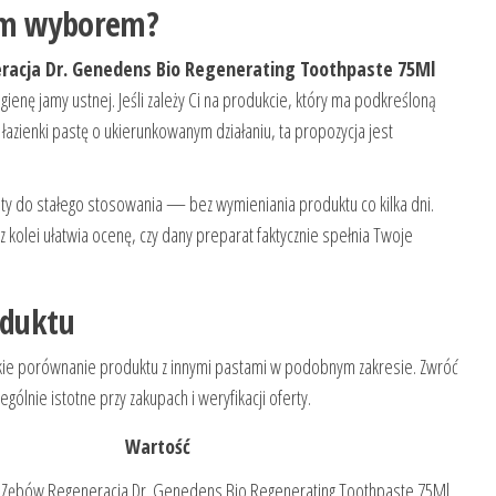
ym wyborem?
eracja Dr. Genedens Bio Regenerating Toothpaste 75Ml
enę jamy ustnej. Jeśli zależy Ci na produkcie, który ma podkreśloną
 łazienki pastę o ukierunkowanym działaniu, ta propozycja jest
sty do stałego stosowania — bez wymieniania produktu co kilka dni.
z kolei ułatwia ocenę, czy dany preparat faktycznie spełnia Twoje
oduktu
ybkie porównanie produktu z innymi pastami w podobnym zakresie. Zwróć
gólnie istotne przy zakupach i weryfikacji oferty.
Wartość
Do Zębów Regeneracja Dr. Genedens Bio Regenerating Toothpaste 75Ml