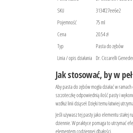
SKU
3134f27ee6e2
Pojemność
75 ml
Cena
20.54 zł
Typ
Pasta do zębów
Linia / opis działania
Dr. Ciccarelli Gened
Jak stosować, by w peł
Aby pasta do zębów mogła działać w ramach c
szczoteczkę odpowiednią ilość pasty i wykonu
wzdłuż linii dziąseł. Dzięki temu łatwiej utrzy
Jeśli używasz tej pasty jako elementu stałej 
dziennie. W praktyce pomaga to utrzymać efe
elementem codziennej dbałości.