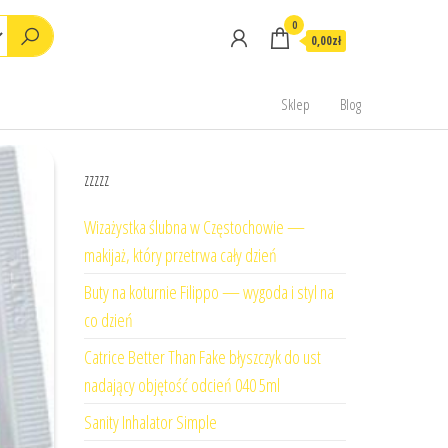
0
0,00zł
Sklep
Blog
zzzzz
Wizażystka ślubna w Częstochowie —
makijaż, który przetrwa cały dzień
Buty na koturnie Filippo — wygoda i styl na
co dzień
Catrice Better Than Fake błyszczyk do ust
nadający objętość odcień 040 5ml
Sanity Inhalator Simple