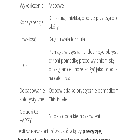
Wykończenie
Matowe
Delikatna, miękka; dobrze przylega do
Konsystencja
skóry
Trwałość
Długotrwała formuła
Pomaga w uzyskaniu idealnego obrysu i
chroni pomadkę przed wylaniem się
Efekt
poza granice; może służyć jako produkt
na całe usta
Dopasowanie
Odpowiada kolorystycznie pomadkom
kolorystyczne
This is Me
Odcień 02
Nude z dodatkiem czerwieni
HAPPY
Jeśli szukasz konturówki, która łączy
precyzję,
komfort aplikacji i matowe wykończenie
,