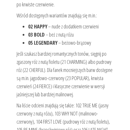
po krwiste czerwienie.
Wśród dostępnych wariantów znajdują się m.in.:
02 HAPPY
– nude z dodatkiem czerwieni
03 BOLD
– beż z nutą różu
05 LEGENDARY
– beżowo-brązowy
Jeśli szukasz bardziej romantycznych tonów, sięgnij po
zgaszony róż z nutą fioletu (21 CHARMING) albo pudrowy
róż (22 CHERFUL). Dla fanek mocniejszych barw dostępne
są m.in. jagodowo-czerwony (23 POPULAR), krwista
czerwień (24 FIERCE) i klasyczne czerwienie w wersji
jaśniejszej lub bardziej malinowej.
Na liście odcieni znajdują się także: 102 TRUE ME (jasny
czerwony z nutą różu), 103 WHY NOT (malinowo-
czerwony), 104 FIRST LOVE (pudrowy róż z nutą fioletu),
105 BE MINE (brzoskwiniowy róż) oraz 106 LATE NIGHT