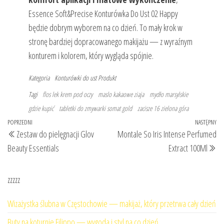
Essence Soft&Precise Konturówka Do Ust 02 Happy
będzie dobrym wyborem na co dzień. To mały krok w
stronę bardziej dopracowanego makijażu — z wyraźnym
konturem i kolorem, który wygląda spójnie.
Kategoria
Konturówki do ust
Produkt
Tagi
flos lek krem pod oczy
maslo kakaowe ziaja
mydło marsylskie
gdzie kupić
tabletki do zmywarki somat gold
zacisze 16 zielona góra
Nawigacja
Poprzedni
POPRZEDNI
NASTĘPNY
Na
Zestaw do pielęgnacji Glov
Montale So Iris Intense Perfumed
wpisu
wpis
wp
Beauty Essentials
Extract 100Ml
zzzzz
Wizażystka ślubna w Częstochowie — makijaż, który przetrwa cały dzień
Buty na koturnie Filippo — wygoda i styl na co dzień