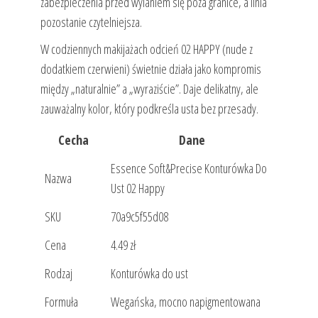
zabezpieczenia przed wylaniem się poza granice, a linia
pozostanie czytelniejsza.
W codziennych makijażach odcień 02 HAPPY (nude z
dodatkiem czerwieni) świetnie działa jako kompromis
między „naturalnie” a „wyraziście”. Daje delikatny, ale
zauważalny kolor, który podkreśla usta bez przesady.
Cecha
Dane
Essence Soft&Precise Konturówka Do
Nazwa
Ust 02 Happy
SKU
70a9c5f55d08
Cena
4.49 zł
Rodzaj
Konturówka do ust
Formuła
Wegańska, mocno napigmentowana