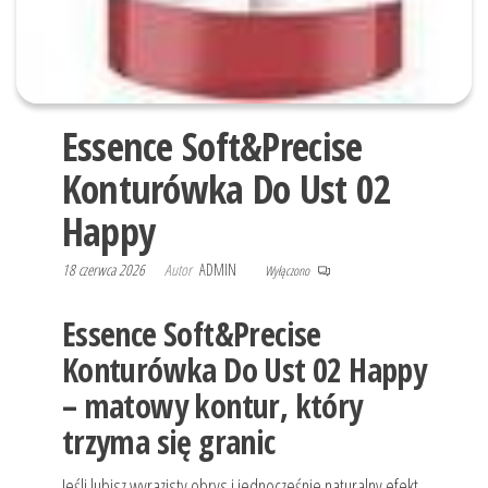
Essence Soft&Precise
Konturówka Do Ust 02
Happy
18 czerwca 2026
Autor
ADMIN
Wyłączono
Essence Soft&Precise
Konturówka Do Ust 02 Happy
– matowy kontur, który
trzyma się granic
Jeśli lubisz wyrazisty obrys i jednocześnie naturalny efekt