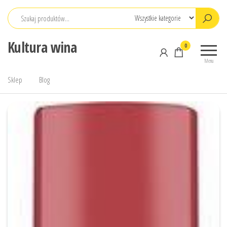
Przejdź
do
treści
Kultura wina
0
Menu
Sklep
Blog