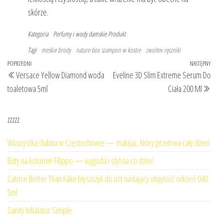
skórze.
Kategoria
Perfumy i wody damskie
Produkt
Tagi
meskie brody
nature box szampon w kostce
zwoltex ręczniki
Nawigacja
Poprzedni
POPRZEDNI
NASTĘPNY
Na
Versace Yellow Diamond woda
Eveline 3D Slim Extreme Serum Do
wpisu
wpis
wp
toaletowa 5ml
Ciała 200 Ml
zzzzz
Wizażystka ślubna w Częstochowie — makijaż, który przetrwa cały dzień
Buty na koturnie Filippo — wygoda i styl na co dzień
Catrice Better Than Fake błyszczyk do ust nadający objętość odcień 040
5ml
Sanity Inhalator Simple