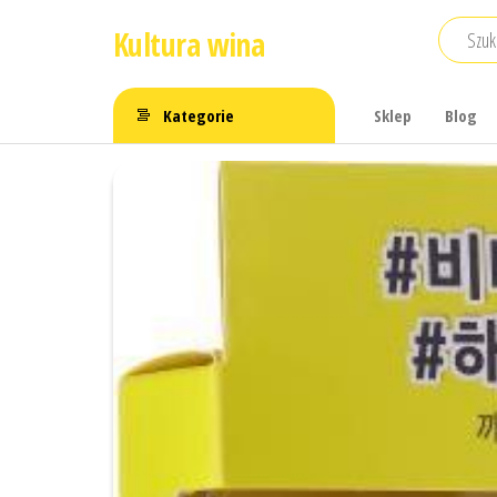
Przejdź
Kultura wina
do
treści
Kategorie
Sklep
Blog