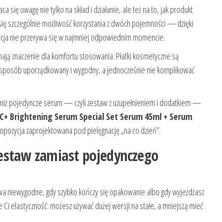
a się uwagę nie tylko na skład i działanie, ale też na to, jak produkt
y się szczególnie możliwość korzystania z dwóch pojemności — dzięki
nacja nie przerywa się w najmniej odpowiednim momencie.
mają znaczenie dla komfortu stosowania. Płatki kosmetyczne są
w sposób uporządkowany i wygodny, a jednocześnie nie komplikować
cej niż pojedyncze serum — czyli zestaw z uzupełnieniem i dodatkiem —
 C+ Brightening Serum Special Set Serum 45ml + Serum
opozycja zaprojektowana pod pielęgnację „na co dzień”.
estaw zamiast pojedynczego
wa niewygodne, gdy szybko kończy się opakowanie albo gdy wyjeżdżasz
 Ci elastyczność: możesz używać dużej wersji na stałe, a mniejszą mieć