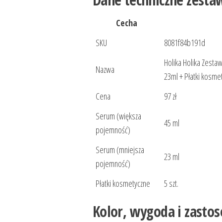
Cecha
SKU
8081f84b191d
Holika Holika Zesta
Nazwa
23ml + Płatki kosme
Cena
97 zł
Serum (większa
45 ml
pojemność)
Serum (mniejsza
23 ml
pojemność)
Płatki kosmetyczne
5 szt.
Kolor, wygoda i zasto