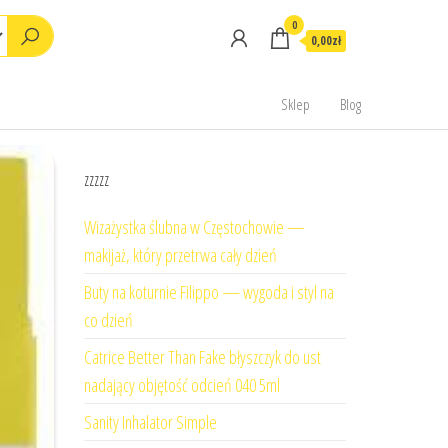
0
0,00zł
Sklep
Blog
zzzzz
Wizażystka ślubna w Częstochowie —
makijaż, który przetrwa cały dzień
Buty na koturnie Filippo — wygoda i styl na
co dzień
Catrice Better Than Fake błyszczyk do ust
nadający objętość odcień 040 5ml
Sanity Inhalator Simple