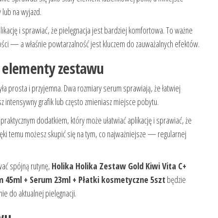
 lub na wyjazd.
kację i sprawiać, że pielęgnacja jest bardziej komfortowa. To ważne
ności — a właśnie powtarzalność jest kluczem do zauważalnych efektów.
 elementy zestawu
yła prosta i przyjemna. Dwa rozmiary serum sprawiają, że łatwiej
 intensywny grafik lub często zmieniasz miejsce pobytu.
praktycznym dodatkiem, który może ułatwiać aplikację i sprawiać, że
zięki temu możesz skupić się na tym, co najważniejsze — regularnej
wać spójną rutynę,
Holika Holika Zestaw Gold Kiwi Vita C+
m 45ml + Serum 23ml + Płatki kosmetyczne 5szt
będzie
e do aktualnej pielęgnacji.
wu