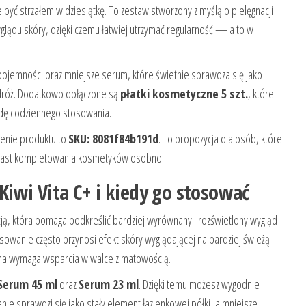
być strzałem w dziesiątkę. To zestaw stworzony z myślą o pielęgnacji
glądu skóry, dzięki czemu łatwiej utrzymać regularność — a to w
ojemności oraz mniejsze serum, które świetnie sprawdza się jako
odróż. Dodatkowo dołączone są
płatki kosmetyczne 5 szt.
, które
odę codziennego stosowania.
zenie produktu to
SKU: 8081f84b191d
. To propozycja dla osób, które
miast kompletowania kosmetyków osobno.
 Kiwi Vita C+ i kiedy go stosować
nacją, która pomaga podkreślić bardziej wyrównany i rozświetlony wygląd
tosowanie często przynosi efekt skóry wyglądającej na bardziej świeżą —
yna wymaga wsparcia w walce z matowością.
Serum 45 ml
oraz
Serum 23 ml
. Dzięki temu możesz wygodnie
e sprawdzi się jako stały element łazienkowej półki, a mniejsze