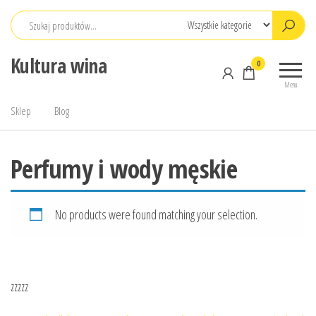
Przejdź
do
treści
Kultura wina
0
Menu
Sklep
Blog
Perfumy i wody męskie
No products were found matching your selection.
zzzzz