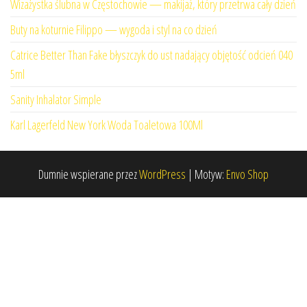
Wizażystka ślubna w Częstochowie — makijaż, który przetrwa cały dzień
Buty na koturnie Filippo — wygoda i styl na co dzień
Catrice Better Than Fake błyszczyk do ust nadający objętość odcień 040
5ml
Sanity Inhalator Simple
Karl Lagerfeld New York Woda Toaletowa 100Ml
Dumnie wspierane przez
WordPress
|
Motyw:
Envo Shop