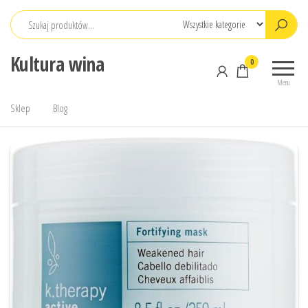
Przejdź
do
treści
Kultura wina
0
Menu
Sklep
Blog