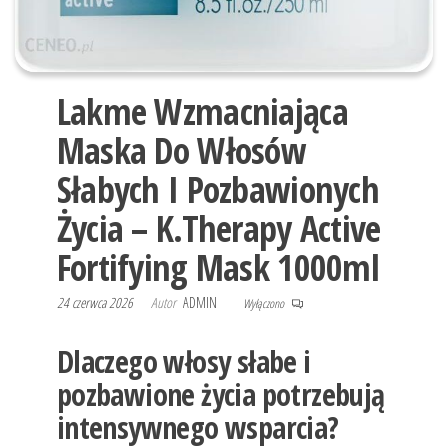
Lakme Wzmacniająca
Maska ​​Do Włosów
Słabych I Pozbawionych
Życia – K.Therapy Active
Fortifying Mask 1000ml
24 czerwca 2026
Autor
ADMIN
Wyłączono
Dlaczego włosy słabe i
pozbawione życia potrzebują
intensywnego wsparcia?