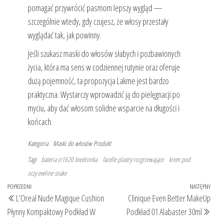
pomagać przywrócić pasmom lepszy wygląd —
szczególnie wtedy, gdy czujesz, że włosy przestały
wyglądać tak, jak powinny.
Jeśli szukasz maski do włosów słabych i pozbawionych
życia, która ma sens w codziennej rutynie oraz oferuje
dużą pojemność, ta propozycja Lakme jest bardzo
praktyczna. Wystarczy wprowadzić ją do pielęgnacji po
myciu, aby dać włosom solidne wsparcie na długości i
końcach.
Kategoria
Maski do włosów
Produkt
Tagi
bateria cr1620 biedronka
facelle plastry rozgrzewające
krem pod
oczy eveline snake
Nawigacja
Poprzedni
POPRZEDNI
NASTĘPNY
Na
L’Oreal Nude Magique Cushion
Clinique Even Better MakeUp
wpisu
wpis
wp
Płynny Kompaktowy Podkład W
Podkład 01 Alabaster 30ml