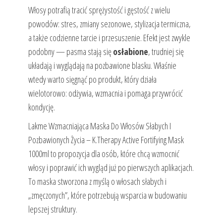
Włosy potrafią tracić sprężystość i gęstość z wielu
powodów: stres, zmiany sezonowe, stylizacja termiczna,
a także codzienne tarcie i przesuszenie. Efekt jest zwykle
podobny — pasma stają się
osłabione
, trudniej się
układają i wyglądają na pozbawione blasku. Właśnie
wtedy warto sięgnąć po produkt, który działa
wielotorowo: odżywia, wzmacnia i pomaga przywrócić
kondycję.
Lakme Wzmacniająca Maska ​​Do Włosów Słabych I
Pozbawionych Życia – K.Therapy Active Fortifying Mask
1000ml to propozycja dla osób, które chcą wzmocnić
włosy i poprawić ich wygląd już po pierwszych aplikacjach.
To maska stworzona z myślą o włosach słabych i
„zmęczonych”, które potrzebują wsparcia w budowaniu
lepszej struktury.