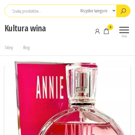
Przejdź
do
treści
Kultura wina
0
Menu
Sklep
Blog