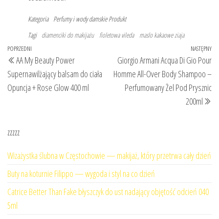
Kategoria
Perfumy i wody damskie
Produkt
Tagi
diamenciki do makijażu
fioletowa vileda
maslo kakaowe ziaja
Nawigacja
Poprzedni
POPRZEDNI
NASTĘPNY
Na
AA My Beauty Power
Giorgio Armani Acqua Di Gio Pour
wpisu
wpis
wp
Supernawilżający balsam do ciała
Homme All-Over Body Shampoo –
Opuncja + Rose Glow 400 ml
Perfumowany Żel Pod Prysznic
200ml
zzzzz
Wizażystka ślubna w Częstochowie — makijaż, który przetrwa cały dzień
Buty na koturnie Filippo — wygoda i styl na co dzień
Catrice Better Than Fake błyszczyk do ust nadający objętość odcień 040
5ml