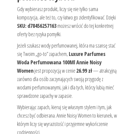
Gdy wybierasz produkt, liczy się nie tylko sama
kompozycja, ale też to, czy łatwo go zidentyfikować. Dzięki
SKU: d78456257163
możesz wrócić do tej konkretnej
oferty bez ryzyka pomyłki.
Jeżeli szukasz wody perfumowanej, która ma szansę stać
się Twoim „go-to” zapachem,
Luxure Parfumes
Woda Perfumowana 100Ml Annie Noisy
Women
jest propozycją w cenie
26.99 zł
— atrakcyjną
zarówno dla osób zaczynających swoją przygodę z
wodami perfumowanymi, jak i dla tych, którzy lubią mieć
sprawdzone zapachy w zapasie.
Wybierając zapach, kieruj się własnym stylem i tym, jak
chcesz być odbierana. Annie Noisy Women to kierunek, w
którym liczy się wyrazistość i przyjemne wykończenie
codzienności.