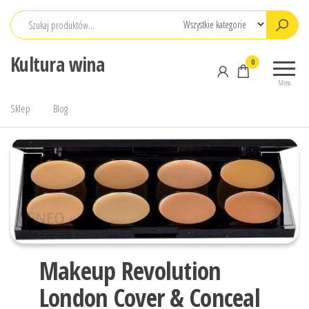
Przejdź
do
treści
Kultura wina
0
Menu
Sklep
Blog
Makeup Revolution
London Cover & Conceal