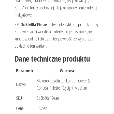
finansowego. Dobrze sprawdza się też jako zakup „na
zapas” do torby podróżnej lub jako uzupełnienie kolekcji
makijażowej.
SKU
3d3b40a19eae
ułatwia identyfikację produktu przy
zamówieniach i weryfikacji oferty, co jest istotne, gdy
kupujesz online i chcesz mieć pewność, że wybierasz
dokładnie ten wariant.
Dane techniczne produktu
Parametr
Wartość
Makeup Revolution London Cover &
Nazwa
Conceal Palette 10g Light-Medium
SKU
3d3b40a19eae
Cena
14.29 zł