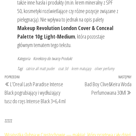
także inne hasła i produkty (m.in. krem mineralny z SPF
50, kosmetyki rozświetlające czy różne pozycje związane z
pielęgnacją). Nie wpływa to jednak na opis palety
Makeup Revolution London Cover & Conceal
Palette 10g Light-Medium
, która pozostaje
głównym tematem tego tekstu.
Kategoria
Korektory do twarzy
Produkt
Tagi
catrice all matt puder
coat 3d
krem matujący
oliver perfumy
Nawigacja
Poprzedni
POPRZEDNI
NASTĘPNY
Na
L’Oreal Lash Paradise Intense
Bad Boy Clive&Keira Woda
wpisu
wpis
wp
Black pogrubiający i wydłużający
Perfumowana 30Ml
tusz do rzęs Intense Black 3×6,4 ml
zzzzz
Wizażystka ślubna w Częstochowie — makijaż, który przetrwa cały dzień