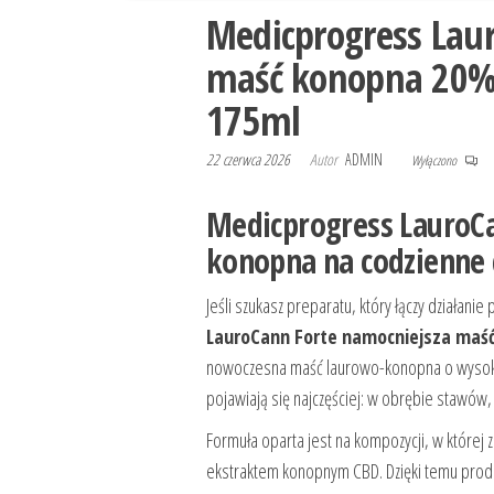
Medicprogress Lau
maść konopna 20% 
175ml
22 czerwca 2026
Autor
ADMIN
Wyłączono
Medicprogress LauroC
konopna na codzienne 
Jeśli szukasz preparatu, który łączy działani
LauroCann Forte namocniejsza maść
nowoczesna maść laurowo-konopna o wysokiej
pojawiają się najczęściej: w obrębie stawów, ś
Formuła oparta jest na kompozycji, w której
ekstraktem konopnym CBD. Dzięki temu produ