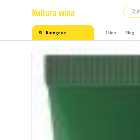
Przejdź
Kultura wina
do
treści
Kategorie
Sklep
Blog