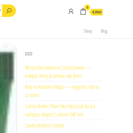
0
0,00zł
Sklep
Blog
zzzzz
Wizażystka ślubna w Częstochowie —
makijaż, który przetrwa cały dzień
Buty na koturnie Filippo — wygoda i styl na
co dzień
Catrice Better Than Fake błyszczyk do ust
nadający objętość odcień 040 5ml
Sanity Inhalator Simple