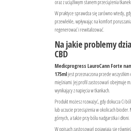
oraz z uciążliwym stanem przeciążenia tkanek
W praktyce sprawdza się zarówno wtedy, gdy b
przewlekle, wpływając na komfort poruszania
regenerować i rewitalizować.
Na jakie problemy dzi
CBD
Medicprogress LauroCann Forte na
175ml
jest przeznaczona przede wszystkim d
mięśniami. Jej profil zastosowań obejmuje m
wynikający z napięcia w tkankach.
Produkt możesz rozważyć, gdy dokucza Ci bó
lub uczucie przeciążenia w okolicach bioder.
górnych, a także przy bólu nadgarstka i dłoni.
W opisach zastosowań pojawiają się również sy