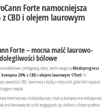
roCann Forte namocniejsza
z CBD i olejem laurowym
ann Forte – mocna maść laurowo-
dolegliwości bólowe
e przeciwbólowe z pielęgnacją skóry, zwróć uwagę na
Medicprogress
 konopna 20% z CBD i olejem laurowym 175ml
. To
 zawartości CBD, stworzona z myślą o miejscach, gdzie ból i napięcie
cięgien i mięśni.
 znany krem laurowy został połączony z maścią konopną oraz wzbogacony
kt jest kierowany do osób zmagających się z bólem o różnym podłożu