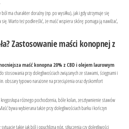
.
ól ma charakter doraźny (np. po wysiłku), jak i gdy utrzymuje się
 się. Warto też podkreślić, że maść wspiera skórę: pomaga ją nawilżać,
ała? Zastosowanie maści konopnej z
mocniejsza maść konopna 20% z CBD i olejem laurowym
o stosowania przy dolegliwościach związanych ze stawami, ścięgnami i
.in. obszary typowo narażone na przeciążenia oraz dyskomfort
l kręgosłupa różnego pochodzenia, bóle kolan, zesztywnienie stawów
 Maść bywa wybierana także przy dolegliwościach barku i kończyn
tuacje takie jak ból i opuchlizna nóg, stłuczenia czy dolegliwości