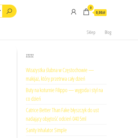
0
0,00zł
Sklep
Blog
zzzzz
Wizażystka ślubna w Częstochowie —
makijaż, który przetrwa cały dzień
Buty na koturnie Filippo — wygoda i styl na
co dzień
Catrice Better Than Fake błyszczyk do ust
nadający objętość odcień 040 5ml
Sanity Inhalator Simple