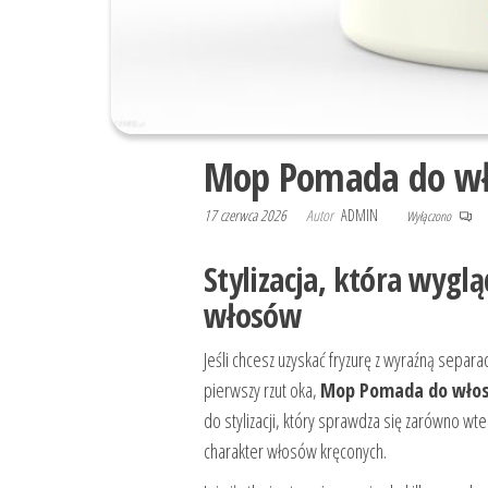
Mop Pomada do w
17 czerwca 2026
Autor
ADMIN
Wyłączono
Stylizacja, która wyg
włosów
Jeśli chcesz uzyskać fryzurę z wyraźną separ
pierwszy rzut oka,
Mop Pomada do wło
do stylizacji, który sprawdza się zarówno wte
charakter włosów kręconych.