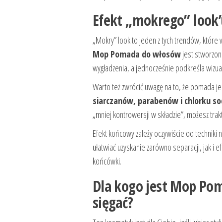
Efekt „mokrego” look
„Mokry” look to jeden z tych trendów, które w
Mop Pomada do włosów
jest stworzon
wygładzenia, a jednocześnie podkreśla wizualn
Warto też zwrócić uwagę na to, że pomada jes
siarczanów, parabenów i chlorku s
„mniej kontrowersji w składzie”, możesz tr
Efekt końcowy zależy oczywiście od techniki 
ułatwiać uzyskanie zarówno separacji, jak i 
końcówki.
Dla kogo jest Mop Pom
sięgać?