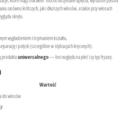
ylizacje, które mają charakter: mocno utrzymane upięcia, wyraziste pasma
daniu zarówno krótszych, jak i dłuższych włosów, a także przy włosach
wyglądu skrętu.
:
źnym wygładzeniem i trzymaniem kształtu,
eparację i połysk (szczególnie w stylizacjach kręconych).
ją produktu
uniwersalnego
— bez względu na płeć czy typ fryzury.
a
Wartość
 do włosów
9f