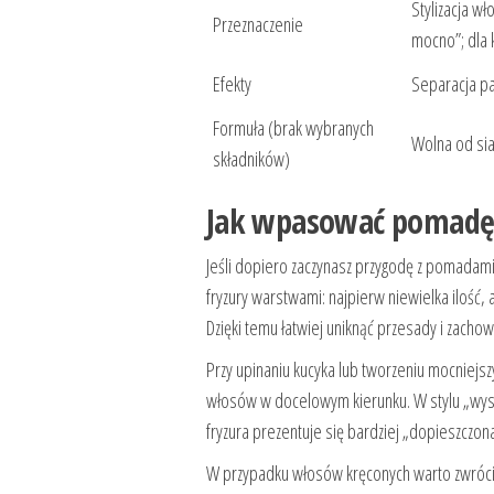
Stylizacja wł
Przeznaczenie
mocno”; dla 
Efekty
Separacja pa
Formuła (brak wybranych
Wolna od si
składników)
Jak wpasować pomadę w
Jeśli dopiero zaczynasz przygodę z pomadami
fryzury warstwami: najpierw niewielka ilość, 
Dzięki temu łatwiej uniknąć przesady i zacho
Przy upinaniu kucyka lub tworzeniu mocniejs
włosów w docelowym kierunku. W stylu „wys
fryzura prezentuje się bardziej „dopieszczona
W przypadku włosów kręconych warto zwrócić 