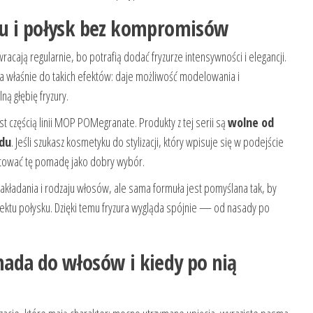
’u i połysk bez kompromisów
racają regularnie, bo potrafią dodać fryzurze intensywności i elegancji.
a właśnie do takich efektów: daje możliwość modelowania i
ą głębię fryzury.
t częścią linii MOP POMegranate. Produkty z tej serii są
wolne od
odu
. Jeśli szukasz kosmetyku do stylizacji, który wpisuje się w podejście
aktować tę pomadę jako dobry wybór.
nakładania i rodzaju włosów, ale sama formuła jest pomyślana tak, by
efektu połysku. Dzięki temu fryzura wygląda spójnie — od nasady po
ada do włosów i kiedy po nią