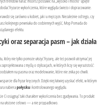
larnych trendów naraz: możesz postawić na „wysoko i mocno” upięte
o dodać fryzurze wykończenia, które wygląda świeżo i dopracowanie.
wdzi się zarówno u kobiet, jak i u mężczyzn. Niezależnie od tego, czy
szukasz kolejnego pewniaka do codziennych wyjść, Mop Pomada do
ożądanego efektu.
ki oraz separacja pasm – jak działa
 który nie tylko pomoże ułożyć fryzurę, ale też pozwoli utrzymać jej
 zaprojektowana z myślą o stylizacjach, w których liczy się wyrazistość:
 podziałem na pasma oraz modelowanie, które nie znika po chwili.
parcie dla fryzur kręconych. Dzięki niej łatwiej uzyskać efekt, w którym
yzura nabiera
połysku
i kontrolowanego wyglądu.
oże Ci osiągnąć taki charakter wykończenia bez zgadywania. To produkt
ły na ułożone celowo — a nie przypadkowo.