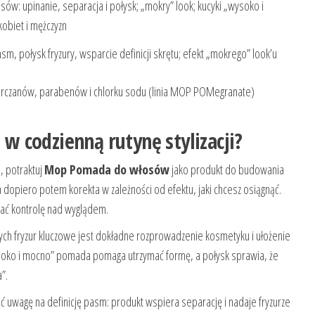
osów: upinanie, separacja i połysk; „mokry” look; kucyki „wysoko i
kobiet i mężczyzn
sm, połysk fryzury, wsparcie definicji skrętu; efekt „mokrego” look’u
arczanów, parabenów i chlorku sodu (linia MOP POMegranate)
 codzienną rutynę stylizacji?
, potraktuj
Mop Pomada do włosów
jako produkt do budowania
a dopiero potem korekta w zależności od efektu, jaki chcesz osiągnąć.
wać kontrolę nad wyglądem.
zych fryzur kluczowe jest dokładne rozprowadzenie kosmetyku i ułożenie
oko i mocno” pomada pomaga utrzymać formę, a połysk sprawia, że
”.
uwagę na definicję pasm: produkt wspiera separację i nadaje fryzurze