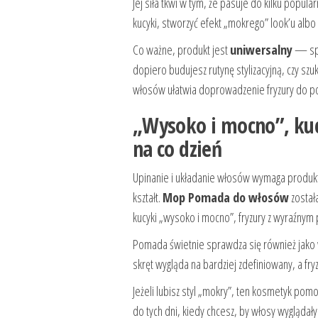
Jej siła tkwi w tym, że pasuje do kilku popu
kucyki, stworzyć efekt „mokrego” look’u alb
Co ważne, produkt jest
uniwersalny
— spra
dopiero budujesz rutynę stylizacyjną, czy 
włosów ułatwia doprowadzenie fryzury do p
„Wysoko i mocno”, kucy
na co dzień
Upinanie i układanie włosów wymaga produktu,
kształt.
Mop Pomada do włosów
została
kucyki „wysoko i mocno”, fryzury z wyraźnym
Pomada świetnie sprawdza się również jako ws
skręt wygląda na bardziej zdefiniowany, a fr
Jeżeli lubisz styl „mokry”, ten kosmetyk pom
do tych dni, kiedy chcesz, by włosy wygląda