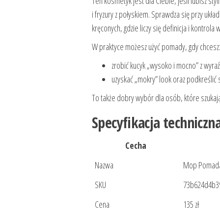
Ten kosmetyk jest dla Ciebie, jeśli lubisz st
i fryzury z połyskiem. Sprawdza się przy ukła
kręconych, gdzie liczy się definicja i kontrola 
W praktyce możesz użyć pomady, gdy chcesz
zrobić kucyk „wysoko i mocno” z wyra
uzyskać „mokry” look oraz podkreślić s
To także dobry wybór dla osób, które szuka
Specyfikacja techniczn
Cecha
Nazwa
Mop Pomada
SKU
73b624d4b3
Cena
135 zł