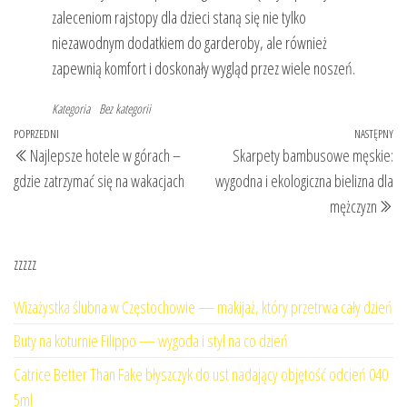
zaleceniom rajstopy dla dzieci staną się nie tylko
niezawodnym dodatkiem do garderoby, ale również
zapewnią komfort i doskonały wygląd przez wiele noszeń.
Kategoria
Bez kategorii
Nawigacja
Poprzedni
POPRZEDNI
NASTĘPNY
Na
Najlepsze hotele w górach –
Skarpety bambusowe męskie:
wpisu
wpis
wp
gdzie zatrzymać się na wakacjach
wygodna i ekologiczna bielizna dla
mężczyzn
zzzzz
Wizażystka ślubna w Częstochowie — makijaż, który przetrwa cały dzień
Buty na koturnie Filippo — wygoda i styl na co dzień
Catrice Better Than Fake błyszczyk do ust nadający objętość odcień 040
5ml