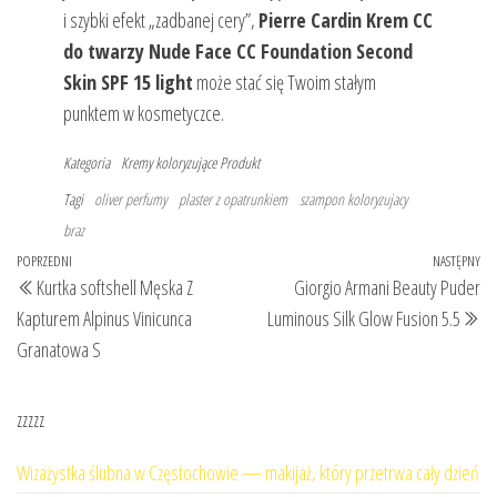
i szybki efekt „zadbanej cery”,
Pierre Cardin Krem CC
do twarzy Nude Face CC Foundation Second
Skin SPF 15 light
może stać się Twoim stałym
punktem w kosmetyczce.
Kategoria
Kremy koloryzujące
Produkt
Tagi
oliver perfumy
plaster z opatrunkiem
szampon koloryzujacy
braz
Nawigacja
Poprzedni
POPRZEDNI
NASTĘPNY
Na
Kurtka softshell Męska Z
Giorgio Armani Beauty Puder
wpisu
wpis
wp
Kapturem Alpinus Vinicunca
Luminous Silk Glow Fusion 5.5
Granatowa S
zzzzz
Wizażystka ślubna w Częstochowie — makijaż, który przetrwa cały dzień