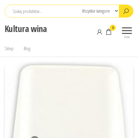
Przejdź
do
treści
Kultura wina
0
Menu
Sklep
Blog