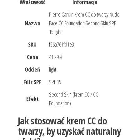
Właściwość
Informacja
Pierre Cardin Krem CC do twarzy Nude
Nazwa
Face CC Foundation Second Skin SPF
15 light
SKU
f56a761fd1e3
Cena
41.29 zł
Odcień
light
Filtr SPF
SPF 15
Second Skin (krem CC / CC
Efekt
Foundation)
Jak stosować krem CC do
twarzy, by uzyskać naturalny