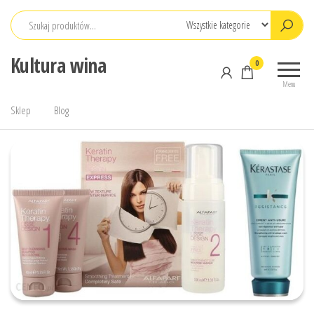
Przejdź
do
treści
Kultura wina
0
Menu
Sklep
Blog