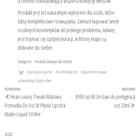
a cement odbudowujący wspiera kondycję włosów.
Produkt jest też naturalnym wyborem dla osób, które
lubią kompleksowe rozwiązania. Zamiast kupować wiele
osobnych kosmetyków do jednego problemu, łatwiej
jest trzymać się spójnej kuracji, w której etapy są
dobrane do siebie.
Kategoria
Produkt
Zestawy dla kobiet
Tagi
bryza lanza opinie
mis dorotka tvn
miya krem rozowy
schwarzkopf dusty silver
Nawigacja
Poprzedni
POPRZEDNI
NASTĘPNY
Na
Hean Luxury Trwała Matowa
BYBI Lip Kit Zestaw do pielęgnacji
wpisu
wpis
wp
Pomadka Do Ust W Płynie Lipstick
ust 20ml
Matte Liquid 10 8ml
zzzzz