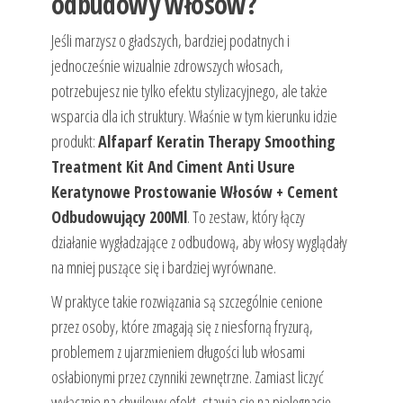
odbudowy włosów?
Jeśli marzysz o gładszych, bardziej podatnych i
jednocześnie wizualnie zdrowszych włosach,
potrzebujesz nie tylko efektu stylizacyjnego, ale także
wsparcia dla ich struktury. Właśnie w tym kierunku idzie
produkt:
Alfaparf Keratin Therapy Smoothing
Treatment Kit And Ciment Anti Usure
Keratynowe Prostowanie Włosów + Cement
Odbudowujący 200Ml
. To zestaw, który łączy
działanie wygładzające z odbudową, aby włosy wyglądały
na mniej puszące się i bardziej wyrównane.
W praktyce takie rozwiązania są szczególnie cenione
przez osoby, które zmagają się z niesforną fryzurą,
problemem z ujarzmieniem długości lub włosami
osłabionymi przez czynniki zewnętrzne. Zamiast liczyć
wyłącznie na chwilowy efekt, stawia się na pielęgnację,