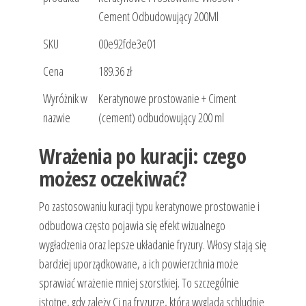
Cement Odbudowujący 200Ml
SKU
00e92fde3e01
Cena
189.36 zł
Wyróżnik w
Keratynowe prostowanie + Ciment
nazwie
(cement) odbudowujący 200 ml
Wrażenia po kuracji: czego
możesz oczekiwać?
Po zastosowaniu kuracji typu keratynowe prostowanie i
odbudowa często pojawia się efekt wizualnego
wygładzenia oraz lepsze układanie fryzury. Włosy stają się
bardziej uporządkowane, a ich powierzchnia może
sprawiać wrażenie mniej szorstkiej. To szczególnie
istotne, gdy zależy Ci na fryzurze, która wygląda schludnie