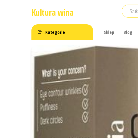
Przejdź
Kultura wina
do
treści
Kategorie
Sklep
Blog