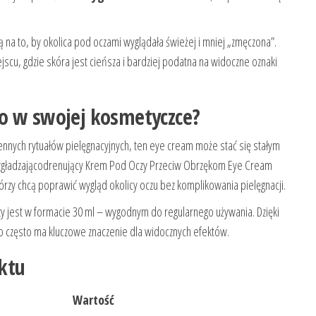
 na to, by okolica pod oczami wyglądała świeżej i mniej „zmęczona”.
scu, gdzie skóra jest cieńsza i bardziej podatna na widoczne oznaki
o w swojej kosmetyczce?
iennych rytuałów pielęgnacyjnych, ten eye cream może stać się stałym
ygładzającodrenujący Krem ​​Pod Oczy Przeciw Obrzękom Eye Cream
órzy chcą poprawić wygląd okolicy oczu bez komplikowania pielęgnacji.
y jest w formacie 30 ml – wygodnym do regularnego używania. Dzięki
 to często ma kluczowe znaczenie dla widocznych efektów.
ktu
Wartość