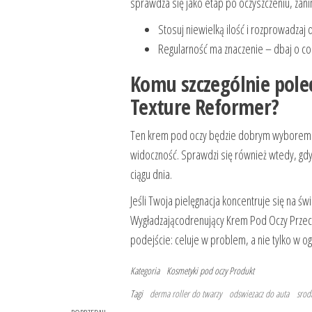
sprawdza się jako etap po oczyszczeniu, zani
Stosuj niewielką ilość i rozprowadzaj 
Regularność ma znaczenie – dbaj o cod
Komu szczególnie pole
Texture Reformer?
Ten krem pod oczy będzie dobrym wyborem d
widoczność. Sprawdzi się również wtedy, gdy
ciągu dnia.
Jeśli Twoja pielęgnacja koncentruje się na
Wygładzającodrenujący Krem ​​Pod Oczy Prze
podejście: celuje w problem, a nie tylko w og
Kategoria
Kosmetyki pod oczy
Produkt
Tagi
derma roller do twarzy
odswiezacz do auta
srod