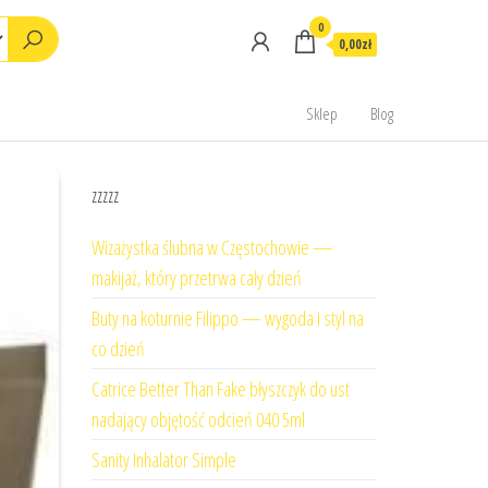
0
0,00zł
Sklep
Blog
zzzzz
Wizażystka ślubna w Częstochowie —
makijaż, który przetrwa cały dzień
Buty na koturnie Filippo — wygoda i styl na
co dzień
Catrice Better Than Fake błyszczyk do ust
nadający objętość odcień 040 5ml
Sanity Inhalator Simple