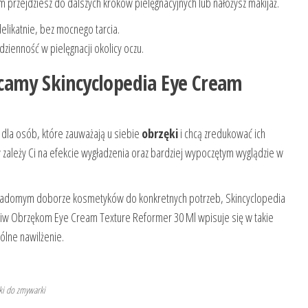
m przejdziesz do dalszych kroków pielęgnacyjnych lub nałożysz makijaż.
delikatnie, bez mocnego tarcia.
zienność w pielęgnacji okolicy oczu.
camy Skincyclopedia Eye Cream
la osób, które zauważają u siebie
obrzęki
i chcą zredukować ich
 zależy Ci na efekcie wygładzenia oraz bardziej wypoczętym wyglądzie w
 świadomym doborze kosmetyków do konkretnych potrzeb, Skincyclopedia
ciw Obrzękom Eye Cream Texture Reformer 30 Ml wpisuje się w takie
ólne nawilżenie.
ki do zmywarki