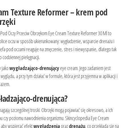
eam Texture Reformer – krem pod
rzęki
​​Pod Oczy Przeciw Obrzękom Eye Cream Texture Reformer 30 Ml to
olice oczu w sposób ukierunkowany: wygładzenie, wsparcie drenażu i
efa pod oczami reaguje na zmęczenie, stres i niewyspanie, dlatego tak
codziennej pielęgnacji.
y jako
wygładzająco-drenujący
eye cream. Jego zadaniem jest
glądu, a przy tym działać w formule, która jest przyjemna w aplikacji i
jażem.
ładzająco-drenująca?
agają szczególnej troski. Obrzęki mogą pojawiać się okresowo, a ich
 snu czy poziomu nawodnienia organizmu. Skincyclopedia Eye Cream
, aby wspierać efekt
wygładzenia
oraz
drenażu
, co przekłada się na