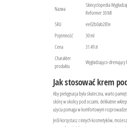
Skincyclopedia Wygładza
Nazwa
Reformer 30 Ml
SKU
ee02b0ab283e
Pojemność
30 ml
Cena
31.49 zł
Charakter
Wygładzająco-drenujący 
produktu
Jak stosować krem pod
Aby pielęgnacja była skuteczna, warto pamięt
skórę w okolicy pod oczami, delikatnie wklep
użycia pomaga w komfortowym rozprowadzen
Jeśli korzystasz z innych kosmetyków, możesz