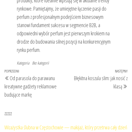
produkty, które idealnie wpisują się w aktualne trendy
rynkowe. Pamiętajmy, że umiejętne łączenie pasji do
perfum z profesjonalnym podejściem biznesowym
stanowi fundament sukcesu w segmencie B2B, a
odpowiedni wybór perfum jest pierwszym krokiem na
drodze do budowania silnej pozycji na konkurencyjnym
rynku perfum.
Kategoria
Bez kategorii
Nawigacja
Poprzedni
POPRZEDNI
NASTĘPNY
Na
Od parasola do parawanu
Błękitna koszula slim: jak nosić z
wpisu
wpis
wp
kreatywne gadżety reklamowe
klasą
budujące markę
zzzzz
Wizażystka ślubna w Częstochowie — makijaż, który przetrwa cały dzień