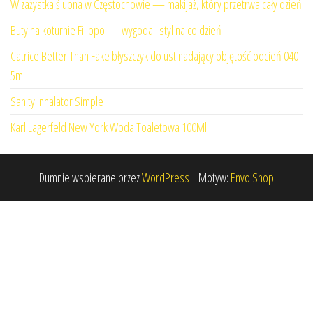
Wizażystka ślubna w Częstochowie — makijaż, który przetrwa cały dzień
Buty na koturnie Filippo — wygoda i styl na co dzień
Catrice Better Than Fake błyszczyk do ust nadający objętość odcień 040
5ml
Sanity Inhalator Simple
Karl Lagerfeld New York Woda Toaletowa 100Ml
Dumnie wspierane przez
WordPress
|
Motyw:
Envo Shop