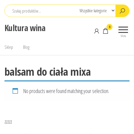
Przejdź
do
treści
Kultura wina
0
Menu
Sklep
Blog
balsam do ciała mixa
No products were found matching your selection.
zzzzz