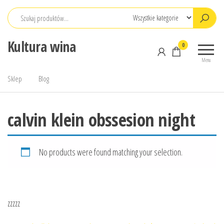
Przejdź
do
treści
Kultura wina
0
Menu
Sklep
Blog
calvin klein obssesion night
No products were found matching your selection.
zzzzz