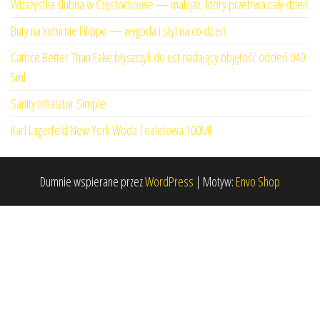
Wizażystka ślubna w Częstochowie — makijaż, który przetrwa cały dzień
Buty na koturnie Filippo — wygoda i styl na co dzień
Catrice Better Than Fake błyszczyk do ust nadający objętość odcień 040
5ml
Sanity Inhalator Simple
Karl Lagerfeld New York Woda Toaletowa 100Ml
Dumnie wspierane przez
WordPress
|
Motyw:
Envo Shop