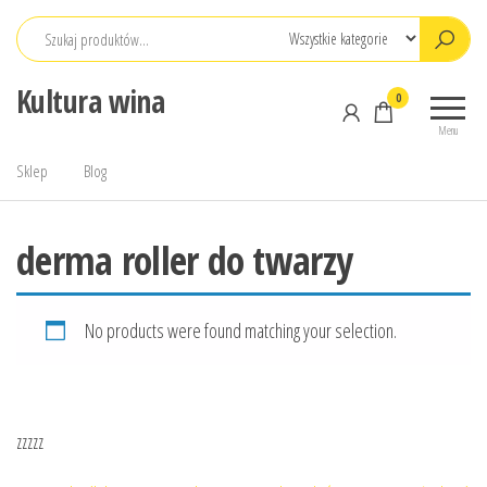
Przejdź
do
treści
Kultura wina
0
Menu
Sklep
Blog
derma roller do twarzy
No products were found matching your selection.
zzzzz