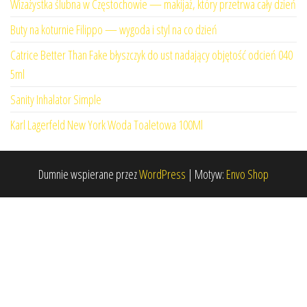
Wizażystka ślubna w Częstochowie — makijaż, który przetrwa cały dzień
Buty na koturnie Filippo — wygoda i styl na co dzień
Catrice Better Than Fake błyszczyk do ust nadający objętość odcień 040
5ml
Sanity Inhalator Simple
Karl Lagerfeld New York Woda Toaletowa 100Ml
Dumnie wspierane przez
WordPress
|
Motyw:
Envo Shop