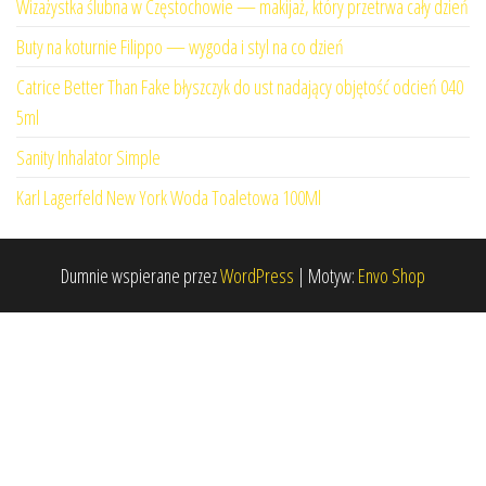
Wizażystka ślubna w Częstochowie — makijaż, który przetrwa cały dzień
Buty na koturnie Filippo — wygoda i styl na co dzień
Catrice Better Than Fake błyszczyk do ust nadający objętość odcień 040
5ml
Sanity Inhalator Simple
Karl Lagerfeld New York Woda Toaletowa 100Ml
Dumnie wspierane przez
WordPress
|
Motyw:
Envo Shop