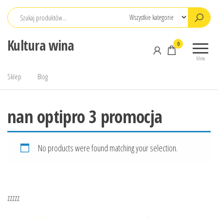
Przejdź
do
treści
Kultura wina
0
Menu
Sklep
Blog
nan optipro 3 promocja
No products were found matching your selection.
zzzzz