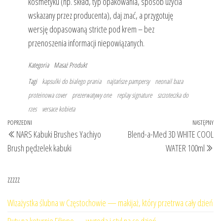
kosmetyku (np. skład, typ opakowania, sposób użycia
wskazany przez producenta), daj znać, a przygotuję
wersję dopasowaną stricte pod krem – bez
przenoszenia informacji niepowiązanych.
Kategoria
Masaż
Produkt
Tagi
kapsulki do bialego prania
najtańsze pampersy
neonail baza
proteinowa cover
prezerwatywy one
replay signature
szczoteczka do
rzes
versace kobieta
Nawigacja
Poprzedni
POPRZEDNI
NASTĘPNY
Na
NARS Kabuki Brushes Yachiyo
Blend-a-Med 3D WHITE COOL
wpisu
wpis
wp
Brush pędzelek kabuki
WATER 100ml
zzzzz
Wizażystka ślubna w Częstochowie — makijaż, który przetrwa cały dzień