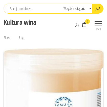
Przejdź
do
treści
Kultura wina
0
Menu
Sklep
Blog