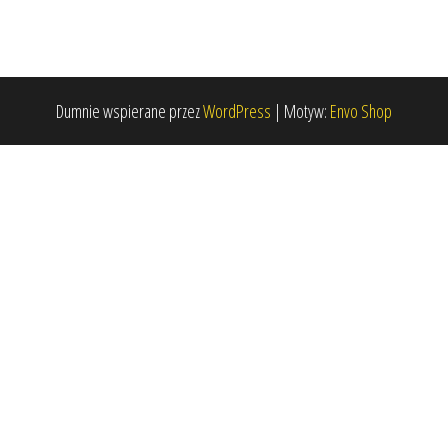
Dumnie wspierane przez
WordPress
|
Motyw:
Envo Shop