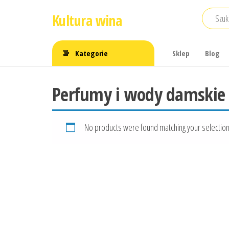
Przejdź
Kultura wina
do
treści
Kategorie
Sklep
Blog
Perfumy i wody damskie
No products were found matching your selection