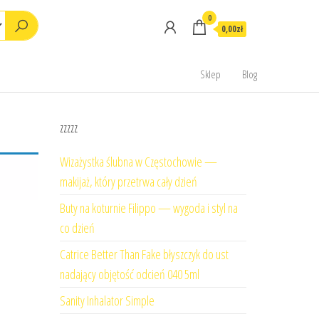
0
0,00zł
Sklep
Blog
zzzzz
Wizażystka ślubna w Częstochowie —
makijaż, który przetrwa cały dzień
Buty na koturnie Filippo — wygoda i styl na
co dzień
Catrice Better Than Fake błyszczyk do ust
nadający objętość odcień 040 5ml
Sanity Inhalator Simple