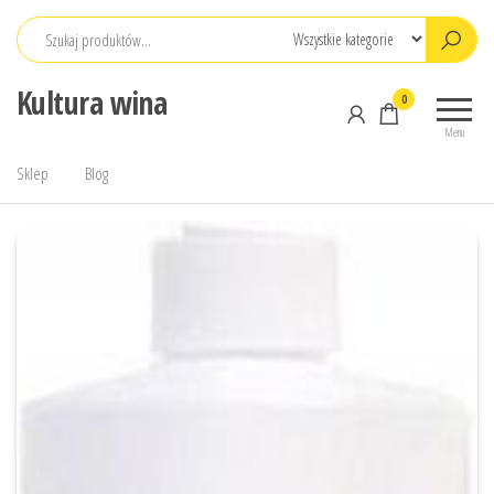
Przejdź
do
treści
Kultura wina
0
Menu
Sklep
Blog