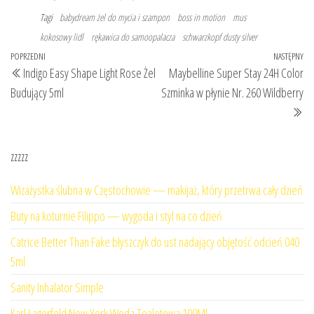
Tagi
babydream żel do mycia i szampon
boss in motion
mus
kokosowy lidl
rękawica do samoopalacza
schwarzkopf dusty silver
Nawigacja
Poprzedni
POPRZEDNI
NASTĘPNY
Na
Indigo Easy Shape Light Rose Żel
Maybelline Super Stay 24H Color
wpisu
wpis
wp
Budujący 5ml
Szminka w płynie Nr. 260 Wildberry
zzzzz
Wizażystka ślubna w Częstochowie — makijaż, który przetrwa cały dzień
Buty na koturnie Filippo — wygoda i styl na co dzień
Catrice Better Than Fake błyszczyk do ust nadający objętość odcień 040
5ml
Sanity Inhalator Simple
Karl Lagerfeld New York Woda Toaletowa 100Ml