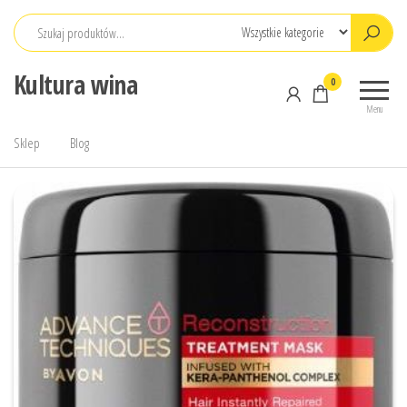
Przejdź
do
treści
Kultura wina
0
Menu
Sklep
Blog