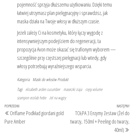
pojemność sprzyja dłuższemu użytkowaniu. Dzięki temu
łatwiej utrzymasz plan pielęgnacyjny i sprawdzisz, jak
maska działa na Twoje włosy w dłuższym czasie.
Jeżeli zależy Ci na kosmetyku, który łączy wygodę z
intensywniejszym podejściem do regeneracji, ta
propozycja Avon może okazać się trafionym wyborem —
szczególnie przy częstszej pielęgnacji lub wtedy, gdy
włosy potrzebują wyraźniejszego wsparcia.
Kategoria
Maski do włosów
Produkt
Tagi
elizabeth arden cucumber
maseczki ziaja
rzęsy volume
szampon ecolab hebe
żel na wągry
Nawigacja
Poprzedni
POPRZEDNI
NASTĘPNY
Na
Oriflame Podkład giordani gold
TOŁPA 3 Enzymy Zestaw (Żel do
wpisu
wpis
wp
Pure Amber
twarzy, 150ml + Peeling do twarzy,
40ml)