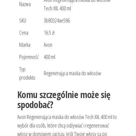
Nazwa
Tech XXL 400 ml
SKU
3b80324ae586
Cena
16.5 zł
Marka
Avon
Pojemność
400 ml
Typ
Regenerująca maska do włosów
produktu
Komu szczególnie może się
spodobać?
Avon Regenerująca maska do włosów Tech XXL 400 ml to
wybór dla osób, które chcą odżywiać i regenerować
włosy w domowym zaciszu. Jeśli Twoje włosy są po