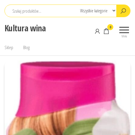
Przejdź
do
treści
Kultura wina
0
Menu
Sklep
Blog