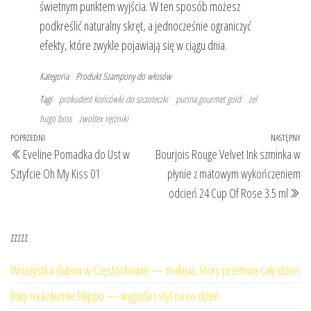
świetnym punktem wyjścia. W ten sposób możesz
podkreślić naturalny skręt, a jednocześnie ograniczyć
efekty, które zwykle pojawiają się w ciągu dnia.
Kategoria
Produkt
Szampony do włosów
Tagi
prokudent końcówki do szczoteczki
purina gourmet gold
żel
hugo boss
zwoltex ręczniki
Nawigacja
Poprzedni
POPRZEDNI
NASTĘPNY
Na
Eveline Pomadka do Ust w
Bourjois Rouge Velvet Ink szminka w
wpisu
wpis
wp
Sztyfcie Oh My Kiss 01
płynie z matowym wykończeniem
odcień 24 Cup Of Rose 3.5 ml
zzzzz
Wizażystka ślubna w Częstochowie — makijaż, który przetrwa cały dzień
Buty na koturnie Filippo — wygoda i styl na co dzień