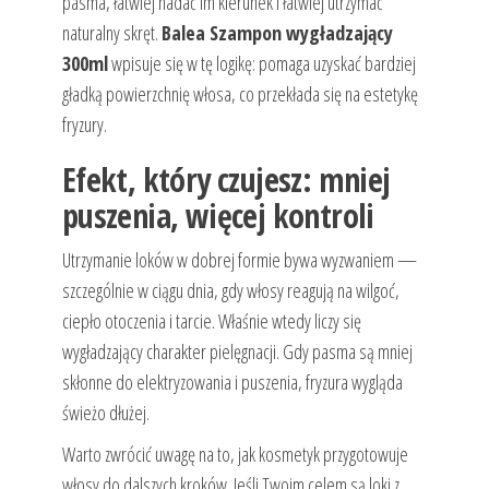
pasma, łatwiej nadać im kierunek i łatwiej utrzymać
naturalny skręt.
Balea Szampon wygładzający
300ml
wpisuje się w tę logikę: pomaga uzyskać bardziej
gładką powierzchnię włosa, co przekłada się na estetykę
fryzury.
Efekt, który czujesz: mniej
puszenia, więcej kontroli
Utrzymanie loków w dobrej formie bywa wyzwaniem —
szczególnie w ciągu dnia, gdy włosy reagują na wilgoć,
ciepło otoczenia i tarcie. Właśnie wtedy liczy się
wygładzający charakter pielęgnacji. Gdy pasma są mniej
skłonne do elektryzowania i puszenia, fryzura wygląda
świeżo dłużej.
Warto zwrócić uwagę na to, jak kosmetyk przygotowuje
włosy do dalszych kroków. Jeśli Twoim celem są loki z