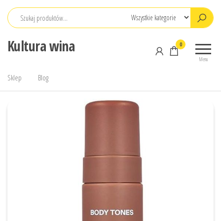
Przejdź
do
treści
Kultura wina
0
Menu
Sklep
Blog