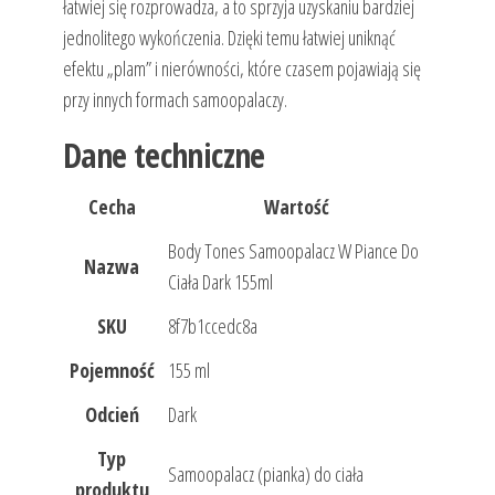
łatwiej się rozprowadza, a to sprzyja uzyskaniu bardziej
jednolitego wykończenia. Dzięki temu łatwiej uniknąć
efektu „plam” i nierówności, które czasem pojawiają się
przy innych formach samoopalaczy.
Dane techniczne
Cecha
Wartość
Body Tones Samoopalacz W Piance Do
Nazwa
Ciała Dark 155ml
SKU
8f7b1ccedc8a
Pojemność
155 ml
Odcień
Dark
Typ
Samoopalacz (pianka) do ciała
produktu