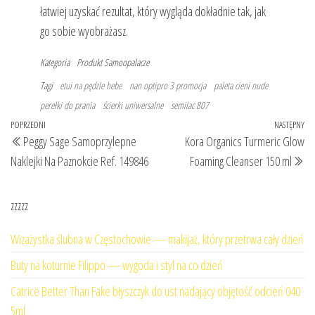
łatwiej uzyskać rezultat, który wygląda dokładnie tak, jak
go sobie wyobrażasz.
Kategoria
Produkt
Samoopalacze
Tagi
etui na pędzle hebe
nan optipro 3 promocja
paleta cieni nude
perełki do prania
ścierki uniwersalne
semilac 807
Nawigacja
Poprzedni
POPRZEDNI
NASTĘPNY
Na
Peggy Sage Samoprzylepne
Kora Organics Turmeric Glow
wpisu
wpis
wp
Naklejki Na Paznokcie Ref. 149846
Foaming Cleanser 150 ml
zzzzz
Wizażystka ślubna w Częstochowie — makijaż, który przetrwa cały dzień
Buty na koturnie Filippo — wygoda i styl na co dzień
Catrice Better Than Fake błyszczyk do ust nadający objętość odcień 040
5ml