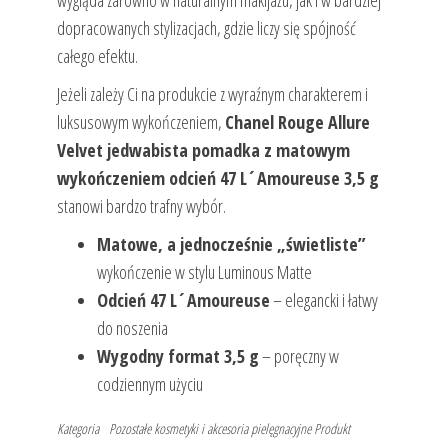
wygląda zarówno w naturalnym makijażu, jak i w bardziej
dopracowanych stylizacjach, gdzie liczy się spójność
całego efektu.
Jeżeli zależy Ci na produkcie z wyraźnym charakterem i
luksusowym wykończeniem,
Chanel Rouge Allure
Velvet jedwabista pomadka z matowym
wykończeniem odcień 47 L´Amoureuse 3,5 g
stanowi bardzo trafny wybór.
Matowe, a jednocześnie „świetliste”
wykończenie w stylu Luminous Matte
Odcień 47 L´Amoureuse
– elegancki i łatwy
do noszenia
Wygodny format 3,5 g
– poręczny w
codziennym użyciu
Kategoria
Pozostałe kosmetyki i akcesoria pielęgnacyjne
Produkt