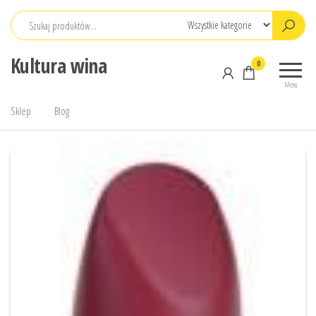
Przejdź
do
treści
Kultura wina
0
Menu
Sklep
Blog