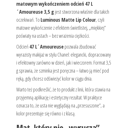
matowym wykończeniem odcień 47 L
´Amoureuse 3,5 g
jest stworzona właśnie dla takich
oczekiwań. To
Luminous Matte Lip Colour
, czyli
matowe wykończenie z efektem świetlistej, „miękkiej”
poświaty na ustach – bez wrażenia ciężkości.
Odcień
47 L´Amoureuse
pozwala zbudować
wyrazisty makijaż w stylu Chanel: elegancki, dopracowany
i efektowny zarówno w dzień, jak i wieczorem. Format 3,5
g sprawia, że szminka jest poręczna – łatwo ją mieć pod
ręką, gdy chcesz odświeżyć kolor w ciągu dnia.
Warto też podkreślić, że to produkt z linii, która stawia na
przyjemną aplikację i estetyczny rezultat. W praktyce
oznacza to, że usta nie wyglądają na „przesuszone”, a
kolor prezentuje się równo i z klasą.
Mat, który nie „wysusza” –