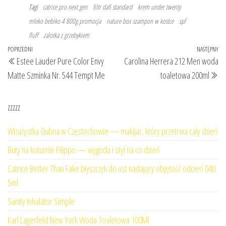
Tagi
catrice pro next gen
filtr dafi standard
krem under twenty
mleko bebiko 4 800g promocja
nature box szampon w kostce
spf
fluff
zalotka z grzebykiem
Nawigacja
Poprzedni
POPRZEDNI
NASTĘPNY
Na
Estee Lauder Pure Color Envy
Carolina Herrera 212 Men woda
wpisu
wpis
wp
Matte Szminka Nr. 544 Tempt Me
toaletowa 200ml
zzzzz
Wizażystka ślubna w Częstochowie — makijaż, który przetrwa cały dzień
Buty na koturnie Filippo — wygoda i styl na co dzień
Catrice Better Than Fake błyszczyk do ust nadający objętość odcień 040
5ml
Sanity Inhalator Simple
Karl Lagerfeld New York Woda Toaletowa 100Ml