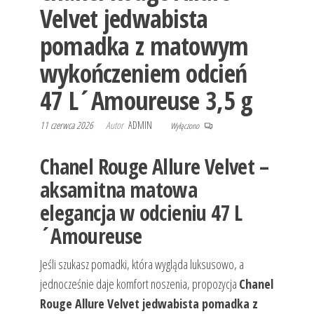
Velvet jedwabista
pomadka z matowym
wykończeniem odcień
47 L´Amoureuse 3,5 g
11 czerwca 2026
Autor
ADMIN
Wyłączono
Chanel Rouge Allure Velvet –
aksamitna matowa
elegancja w odcieniu 47 L
´Amoureuse
Jeśli szukasz pomadki, która wygląda luksusowo, a
jednocześnie daje komfort noszenia, propozycja
Chanel
Rouge Allure Velvet jedwabista pomadka z