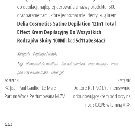
do depilacji, najlepiej kierować się nazwą produktu, SKU
oraz parametrami, które jednoznacznie identyfikują krem:
Delia Cosmetics Satine Depilation 12In1 Total
Effect Krem Depilacyjny Do Wszystkich
Rodzajów Skóry 100Ml
i kod
5d11a0e34ac3
.
Kategoria
Depilacja
Produkt
Tagi
diamenciki do makijażu
filtr dafi standard
krem matujący
krem
pod oczy eveline snake
lakier gel
Nawigacja
Poprzedni
POPRZEDNI
NASTĘPNY
Na
Jean Paul Gaultier Le Male
Dottore RETINO EYE Intensywnie
wpisu
wpis
wp
Parfum Woda Perfumowana M 7Ml
odbudowujący krem pod oczy na
noc z 0.03% witaminą A
zzzzz