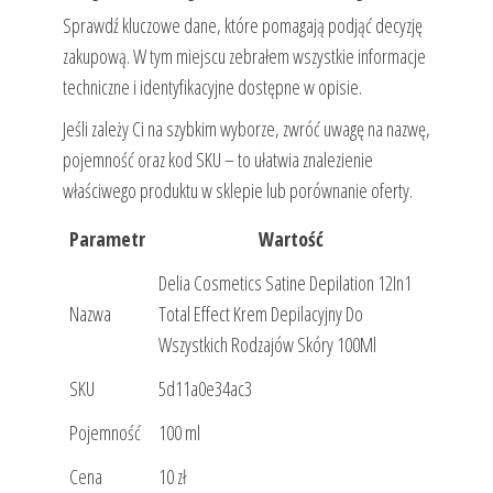
Sprawdź kluczowe dane, które pomagają podjąć decyzję
zakupową. W tym miejscu zebrałem wszystkie informacje
techniczne i identyfikacyjne dostępne w opisie.
Jeśli zależy Ci na szybkim wyborze, zwróć uwagę na nazwę,
pojemność oraz kod SKU – to ułatwia znalezienie
właściwego produktu w sklepie lub porównanie oferty.
Parametr
Wartość
Delia Cosmetics Satine Depilation 12In1
Nazwa
Total Effect Krem Depilacyjny Do
Wszystkich Rodzajów Skóry 100Ml
SKU
5d11a0e34ac3
Pojemność
100 ml
Cena
10 zł