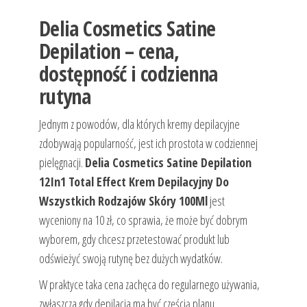
Delia Cosmetics Satine
Depilation – cena,
dostępność i codzienna
rutyna
Jednym z powodów, dla których kremy depilacyjne
zdobywają popularność, jest ich prostota w codziennej
pielęgnacji.
Delia Cosmetics Satine Depilation
12In1 Total Effect Krem Depilacyjny Do
Wszystkich Rodzajów Skóry 100Ml
jest
wyceniony na 10 zł, co sprawia, że może być dobrym
wyborem, gdy chcesz przetestować produkt lub
odświeżyć swoją rutynę bez dużych wydatków.
W praktyce taka cena zachęca do regularnego używania,
zwłaszcza gdy depilacja ma być częścią planu