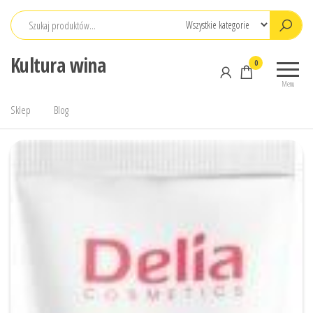
Przejdź
do
treści
Kultura wina
0
Menu
Sklep
Blog