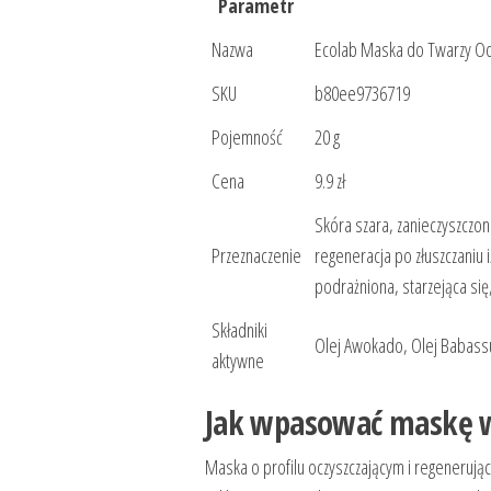
Parametr
Nazwa
Ecolab Maska do Twarzy Od
SKU
b80ee9736719
Pojemność
20 g
Cena
9.9 zł
Skóra szara, zanieczyszczon
Przeznaczenie
regeneracja po złuszczaniu
podrażniona, starzejąca się
Składniki
Olej Awokado, Olej Babassu,
aktywne
Jak wpasować maskę w
Maska o profilu oczyszczającym i regenerują