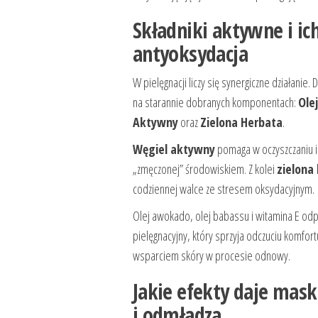
Składniki aktywne i ich
antyoksydacja
W pielęgnacji liczy się synergiczne działanie. 
na starannie dobranych komponentach:
Ole
Aktywny
oraz
Zielona Herbata
.
Węgiel aktywny
pomaga w oczyszczaniu i d
„zmęczonej” środowiskiem. Z kolei
zielona
codziennej walce ze stresem oksydacyjnym.
Olej awokado, olej babassu i witamina E odpo
pielęgnacyjny, który sprzyja odczuciu komfor
wsparciem skóry w procesie odnowy.
Jakie efekty daje mask
i odmładza