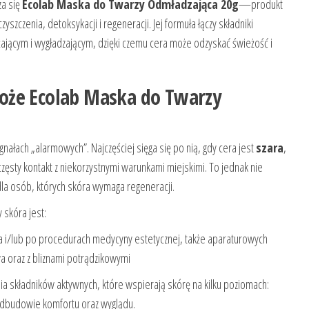
za się
Ecolab Maska do Twarzy Odmładzająca 20g
—produkt
zczenia, detoksykacji i regeneracji. Jej formuła łączy składniki
żającym i wygładzającym, dzięki czemu cera może odzyskać świeżość i
oże Ecolab Maska do Twarzy
nałach „alarmowych”. Najczęściej sięga się po nią, gdy cera jest
szara
,
częsty kontakt z niekorzystnymi warunkami miejskimi. To jednak nie
a osób, których skóra wymaga regeneracji.
 skóra jest:
a i/lub po procedurach medycyny estetycznej, także aparaturowych
wa oraz z bliznami potrądzikowymi
ia składników aktywnych, które wspierają skórę na kilku poziomach:
 odbudowie komfortu oraz wyglądu.