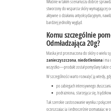
Właśnie w takim scenariuszu dobrze sprawd
stworzony do wsparcia skóry wymagającej oczys
aktywne o działaniu antyoksydacyjnym, nawil
bardziej jednolity wygląd.
Komu szczególnie pom
Odmładzająca 20g?
Maska jest przeznaczona do skóry o wielu syg
zanieczyszczona
,
niedotleniona
i ma 
wszystko—produkt został pomyślany także dl
W szczególności warto rozważyć ją wtedy, gdy
po zabiegach intensywnego złuszczani
podrażniona, starzejąca się, trądziko
Tak szerokie zastosowanie wynika z połączen
oczyszczając ją i jednocześnie pomagając w