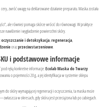
ji cery, zwróć uwagę na deklarowane działanie preparatu. Maska została
yści”, ale również pomaga skórze wrócić do równowagi. W praktyce
sze nawilżenie i wygładzenie powierzchni skóry.
:
oczyszczanie i detoksykacja
,
regeneracja
,
dzenie
oraz
przeciwstarzeniowe
.
SKU i podstawowe informacje
 pod ręką konkretne informacje.
Ecolab Maska do Twarzy
waniu o pojemności 20 g, a jej identyfikacja w systemie sklepu
nym do skóry wymagającej regeneracji i oczyszczenia, ta maska może
zwłaszcza w okresach, gdy skóra jest przeciążona lub po zabiegach.