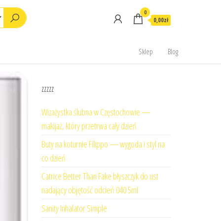
0
0,00zł
Sklep
Blog
zzzzz
Wizażystka ślubna w Częstochowie —
makijaż, który przetrwa cały dzień
Buty na koturnie Filippo — wygoda i styl na
co dzień
Catrice Better Than Fake błyszczyk do ust
nadający objętość odcień 040 5ml
Sanity Inhalator Simple