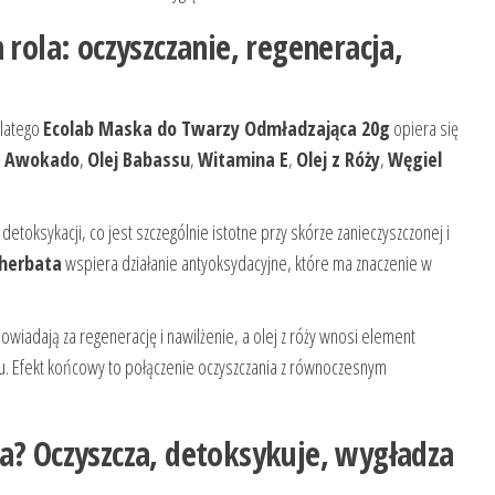
 rola: oczyszczanie, regeneracja,
Dlatego
Ecolab Maska do Twarzy Odmładzająca 20g
opiera się
j Awokado
,
Olej Babassu
,
Witamina E
,
Olej z Róży
,
Węgiel
etoksykacji, co jest szczególnie istotne przy skórze zanieczyszczonej i
 herbata
wspiera działanie antyoksydacyjne, które ma znaczenie w
wiadają za regenerację i nawilżenie, a olej z róży wnosi element
tu. Efekt końcowy to połączenie oczyszczania z równoczesnym
a? Oczyszcza, detoksykuje, wygładza