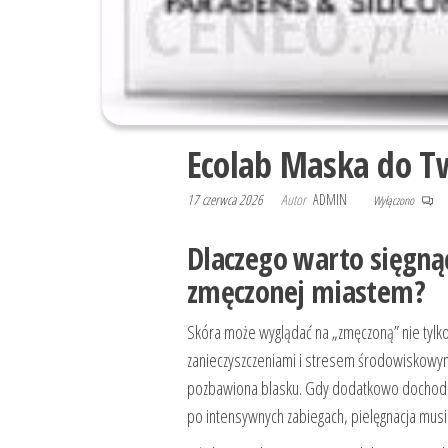
Ecolab Maska do T
17 czerwca 2026
Autor
ADMIN
Wyłączono
Dlaczego warto sięgną
zmęczonej miastem?
Skóra może wyglądać na „zmęczoną” nie tylko 
zanieczyszczeniami i stresem środowiskowym p
pozbawiona blasku. Gdy dodatkowo dochodzą 
po intensywnych zabiegach, pielęgnacja musi