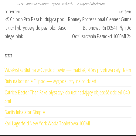
oczy
krem face boom
opaska kokarda
szampon babydream
Nawigacja
Poprzedni
POPRZEDNI
NASTĘPNY
Na
Chiodo Pro Baza budująca pod
Ronney Professional Cleaner Guma
wpisu
wpis
wp
lakier hybrydowy do paznokci Base
Balonowa Rn 00541 Płyn Do
biege pink
Odtłuszczania Paznokci 1000Ml
zzzzz
Wizażystka ślubna w Częstochowie — makijaż, który przetrwa cały dzień
Buty na koturnie Filippo — wygoda i styl na co dzień
Catrice Better Than Fake błyszczyk do ust nadający objętość odcień 040
5ml
Sanity Inhalator Simple
Karl Lagerfeld New York Woda Toaletowa 100Ml