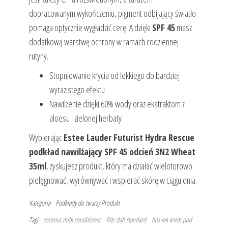
dopracowanym wykończeniu, pigment odbijający światło
pomaga optycznie wygładzić cerę. A dzięki
SPF 45
masz
dodatkową warstwę ochrony w ramach codziennej
rutyny.
Stopniowanie krycia od lekkiego do bardziej
wyrazistego efektu
Nawilżenie dzięki 60% wody oraz ekstraktom z
aloesu i zielonej herbaty
Wybierając
Estee Lauder Futurist Hydra Rescue
podkład nawilżający SPF 45 odcień 3N2 Wheat
35ml
, zyskujesz produkt, który ma działać wielotorowo:
pielęgnować, wyrównywać i wspierać skórę w ciągu dnia.
Kategoria
Podkłady do twarzy
Produkt
Tagi
coconut milk conditioner
filtr dafi standard
flos lek krem pod