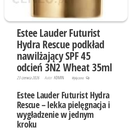
Estee Lauder Futurist
Hydra Rescue podkład
nawilżający SPF 45
odcień 3N2 Wheat 35ml
23 czerwca 2026
Autor
ADMIN
Wyłączono
Estee Lauder Futurist Hydra
Rescue – lekka pielęgnacja i
wygładzenie w jednym
kroku