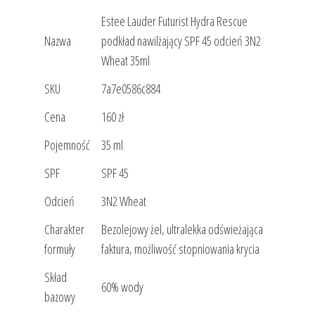
Estee Lauder Futurist Hydra Rescue
Nazwa
podkład nawilżający SPF 45 odcień 3N2
Wheat 35ml
SKU
7a7e0586c884
Cena
160 zł
Pojemność
35 ml
SPF
SPF 45
Odcień
3N2 Wheat
Charakter
Bezolejowy żel, ultralekka odświeżająca
formuły
faktura, możliwość stopniowania krycia
Skład
60% wody
bazowy