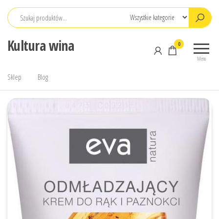
Przejdź
do
treści
Kultura wina
0
Menu
Sklep
Blog