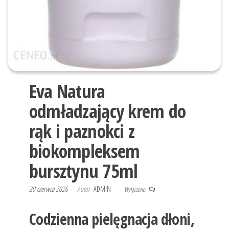
Eva Natura
odmładzający krem do
rąk i paznokci z
biokompleksem
bursztynu 75ml
20 czerwca 2026
Autor
ADMIN
Wyłączono
Codzienna pielęgnacja dłoni,