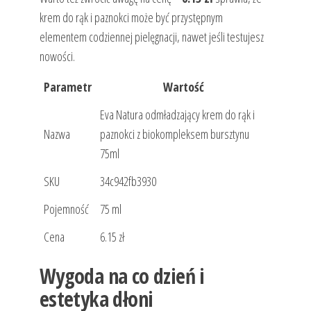
krem do rąk i paznokci może być przystępnym
elementem codziennej pielęgnacji, nawet jeśli testujesz
nowości.
Parametr
Wartość
Eva Natura odmładzający krem do rąk i
Nazwa
paznokci z biokompleksem bursztynu
75ml
SKU
34c942fb3930
Pojemność
75 ml
Cena
6.15 zł
Wygoda na co dzień i
estetyka dłoni