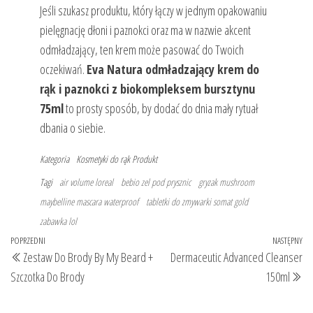
Jeśli szukasz produktu, który łączy w jednym opakowaniu
pielęgnację dłoni i paznokci oraz ma w nazwie akcent
odmładzający, ten krem może pasować do Twoich
oczekiwań.
Eva Natura odmładzający krem do
rąk i paznokci z biokompleksem bursztynu
75ml
to prosty sposób, by dodać do dnia mały rytuał
dbania o siebie.
Kategoria
Kosmetyki do rąk
Produkt
Tagi
air volume loreal
bebio zel pod prysznic
gryzak mushroom
maybelline mascara waterproof
tabletki do zmywarki somat gold
zabawka lol
Nawigacja
Poprzedni
POPRZEDNI
NASTĘPNY
Na
Zestaw Do Brody By My Beard +
Dermaceutic Advanced Cleanser
wpisu
wpis
wp
Szczotka Do Brody
150ml