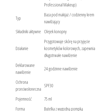
Professional Makeup)
Baza pod makijaż / codzienny krem
Typ
nawilżający
Składniki aktywne
Olejek konopny
Przygotowuje skórę na przyjęcie
Działanie
kosmetyków kolorowych, zapewnia
długotrwałe nawilżenie
Deklarowane
24-godzinne nawilżenie
nawilżenie
Ochrona
SPF30
przeciwsłoneczna
Pojemność
75 ml
Forma
Butelka z wygodną pompką