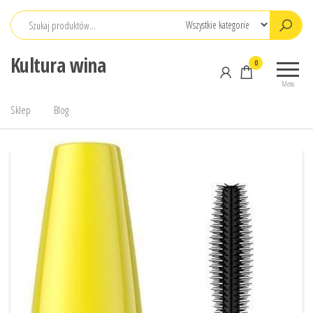
Przejdź
do
treści
Kultura wina
0
Menu
Sklep
Blog