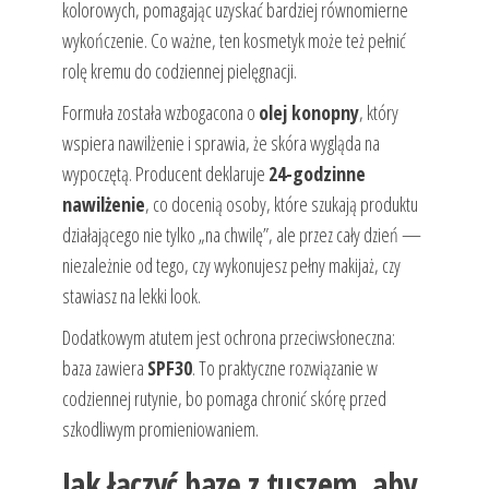
kolorowych, pomagając uzyskać bardziej równomierne
wykończenie. Co ważne, ten kosmetyk może też pełnić
rolę kremu do codziennej pielęgnacji.
Formuła została wzbogacona o
olej konopny
, który
wspiera nawilżenie i sprawia, że skóra wygląda na
wypoczętą. Producent deklaruje
24-godzinne
nawilżenie
, co docenią osoby, które szukają produktu
działającego nie tylko „na chwilę”, ale przez cały dzień —
niezależnie od tego, czy wykonujesz pełny makijaż, czy
stawiasz na lekki look.
Dodatkowym atutem jest ochrona przeciwsłoneczna:
baza zawiera
SPF30
. To praktyczne rozwiązanie w
codziennej rutynie, bo pomaga chronić skórę przed
szkodliwym promieniowaniem.
Jak łączyć bazę z tuszem, aby