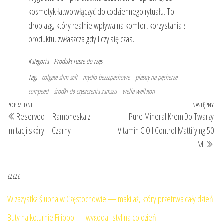
kosmetyk łatwo włączyć do codziennego rytuału. To
drobiazg, który realnie wpływa na komfort korzystania z
produktu, zwłaszcza gdy liczy się czas.
Kategoria
Produkt
Tusze do rzęs
Tagi
colgate slim soft
mydło bezzapachowe
plastry na pęcherze
compeed
środki do czyszczenia zamszu
wella wellaton
Nawigacja
Poprzedni
POPRZEDNI
NASTĘPNY
Na
Reserved – Ramoneska z
Pure Mineral Krem Do Twarzy
wpisu
wpis
wp
imitacji skóry – Czarny
Vitamin C Oil Control Mattifying 50
Ml
zzzzz
Wizażystka ślubna w Częstochowie — makijaż, który przetrwa cały dzień
Buty na koturnie Filippo — wygoda i styl na co dzień