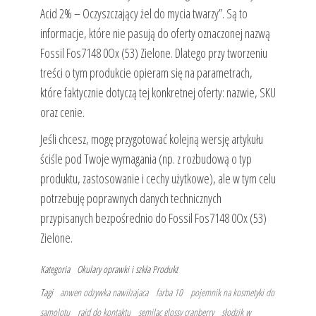
Acid 2% – Oczyszczający żel do mycia twarzy”. Są to
informacje, które nie pasują do oferty oznaczonej nazwą
Fossil Fos7148 0Ox (53) Zielone. Dlatego przy tworzeniu
treści o tym produkcie opieram się na parametrach,
które faktycznie dotyczą tej konkretnej oferty: nazwie, SKU
oraz cenie.
Jeśli chcesz, mogę przygotować kolejną wersję artykułu
ściśle pod Twoje wymagania (np. z rozbudową o typ
produktu, zastosowanie i cechy użytkowe), ale w tym celu
potrzebuję poprawnych danych technicznych
przypisanych bezpośrednio do Fossil Fos7148 0Ox (53)
Zielone.
Kategoria
Okulary oprawki i szkła
Produkt
Tagi
anwen odzywka nawilzajaca
farba 10
pojemnik na kosmetyki do
samolotu
rajd do kontaktu
semilac glossy cranberry
słodzik w