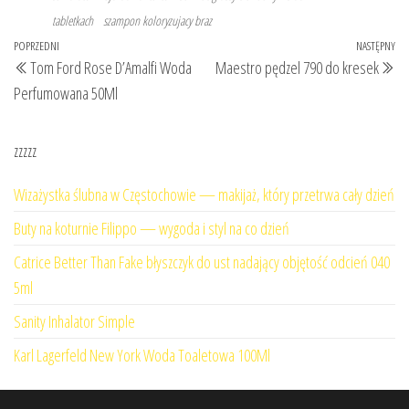
tabletkach
szampon koloryzujacy braz
Nawigacja
Poprzedni
POPRZEDNI
NASTĘPNY
Na
Tom Ford Rose D’Amalfi Woda
Maestro pędzel 790 do kresek
wpisu
wpis
wp
Perfumowana 50Ml
zzzzz
Wizażystka ślubna w Częstochowie — makijaż, który przetrwa cały dzień
Buty na koturnie Filippo — wygoda i styl na co dzień
Catrice Better Than Fake błyszczyk do ust nadający objętość odcień 040
5ml
Sanity Inhalator Simple
Karl Lagerfeld New York Woda Toaletowa 100Ml