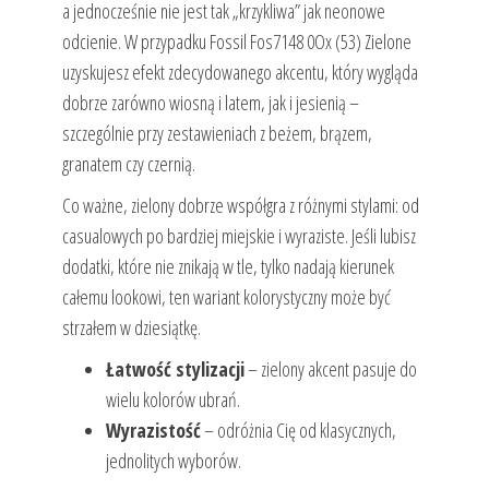
a jednocześnie nie jest tak „krzykliwa” jak neonowe
odcienie. W przypadku Fossil Fos7148 0Ox (53) Zielone
uzyskujesz efekt zdecydowanego akcentu, który wygląda
dobrze zarówno wiosną i latem, jak i jesienią –
szczególnie przy zestawieniach z beżem, brązem,
granatem czy czernią.
Co ważne, zielony dobrze współgra z różnymi stylami: od
casualowych po bardziej miejskie i wyraziste. Jeśli lubisz
dodatki, które nie znikają w tle, tylko nadają kierunek
całemu lookowi, ten wariant kolorystyczny może być
strzałem w dziesiątkę.
Łatwość stylizacji
– zielony akcent pasuje do
wielu kolorów ubrań.
Wyrazistość
– odróżnia Cię od klasycznych,
jednolitych wyborów.