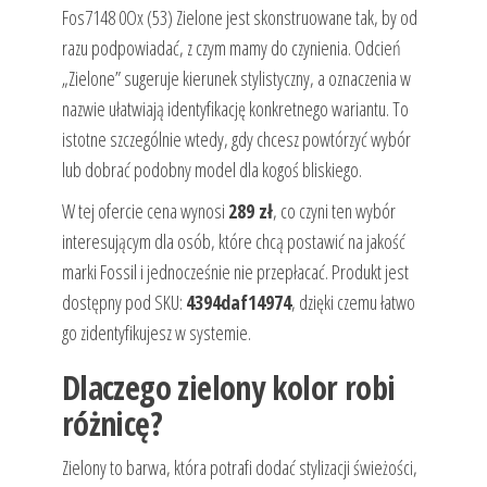
Fos7148 0Ox (53) Zielone jest skonstruowane tak, by od
razu podpowiadać, z czym mamy do czynienia. Odcień
„Zielone” sugeruje kierunek stylistyczny, a oznaczenia w
nazwie ułatwiają identyfikację konkretnego wariantu. To
istotne szczególnie wtedy, gdy chcesz powtórzyć wybór
lub dobrać podobny model dla kogoś bliskiego.
W tej ofercie cena wynosi
289 zł
, co czyni ten wybór
interesującym dla osób, które chcą postawić na jakość
marki Fossil i jednocześnie nie przepłacać. Produkt jest
dostępny pod SKU:
4394daf14974
, dzięki czemu łatwo
go zidentyfikujesz w systemie.
Dlaczego zielony kolor robi
różnicę?
Zielony to barwa, która potrafi dodać stylizacji świeżości,