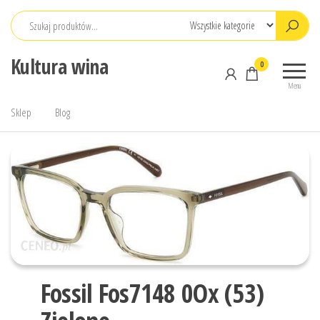
Przejdź
do
treści
Kultura wina
0
Menu
Sklep
Blog
Fossil Fos7148 0Ox (53)