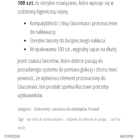
100 szt.
to sterylne rozwiązanie, które wpisuje się w
codzienną higieniczną rutynę.
Kompatybilność z linią Glucomaxx i przeznaczenie
do nakłuwaczy
Sterylne lancety do bezpiecznego nakłucia
W opakowaniu 100 szt., wygodny zapas na dłużej
Jeżeli szukasz lancetów, które dobrze pasują do
posiadanego systemu do pomiaru glukozy i chcesz mieć
pewność, że wybierasz element przeznaczony do
Glucomaxx, ten produkt spełnia kluczowe potrzeby
użytkowników.
Kategoria
Glukometry i akcesoria dla diabetyków
Produkt
Tagi
nyx stick do konturowania
odżywki do włosów w sprayu
raid na
mole
Nawigacja
Poprzedni
POPRZEDNI
NASTĘPNY
Na