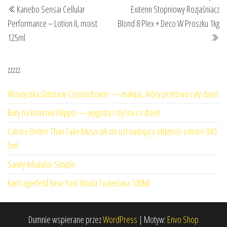
Kanebo Sensai Cellular
Exitenn Stopniowy Rozjaśniacz
wpisu
wpis
wp
Performance – Lotion II, moist
Blond 8 Plex + Deco W Proszku 1kg
125ml
zzzzz
Wizażystka ślubna w Częstochowie — makijaż, który przetrwa cały dzień
Buty na koturnie Filippo — wygoda i styl na co dzień
Catrice Better Than Fake błyszczyk do ust nadający objętość odcień 040
5ml
Sanity Inhalator Simple
Karl Lagerfeld New York Woda Toaletowa 100Ml
Dumnie wspierane przez
WordPress
|
Motyw:
Envo Shop