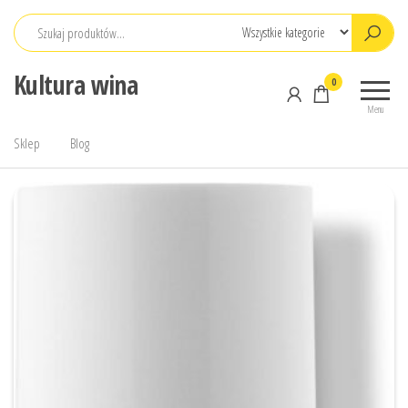
Przejdź
do
treści
Kultura wina
0
Menu
Sklep
Blog