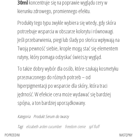
30ml
koncentruje się na poprawie wyglądu cery w
kierunku zdrowego, promiennego efektu.
Produkty tego typu zwykle wybiera się wtedy, gdy skóra
potrzebuje wsparcia w obszarze kolorytu i równowagi.
Jeśli przebarwienia, piegi lub ślady po słońcu wpływają na
Twoją pewność siebie, krople mogą stać się elementem
rutyny, który pomaga odzyskać świeższy wygląd.
To także dobry wybór dla osób, które szukają kosmetyku
przeznaczonego do różnych potrzeb – od
hiperpigmentacji po wsparcie dla skóry, która traci
jędrność. W efekcie cera może wydawać się bardziej
spójna, a ton bardziej uporządkowany.
Kategoria
Produkt
Serum do twarzy
Tagi
elizabeth arden cucumber
freedom cienie
spf fluff
Nawigacja
Poprzedni
POPRZEDNI
NASTĘPNY
Na