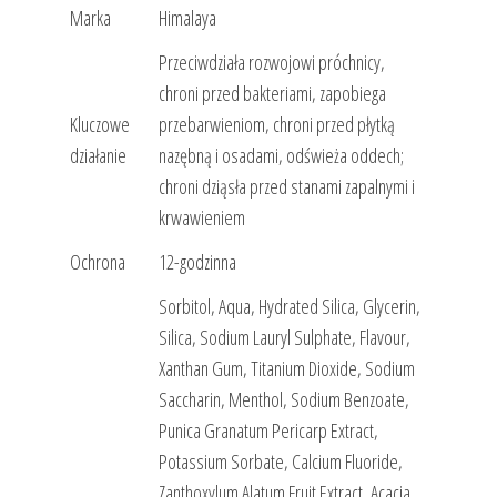
Marka
Himalaya
Przeciwdziała rozwojowi próchnicy,
chroni przed bakteriami, zapobiega
Kluczowe
przebarwieniom, chroni przed płytką
działanie
nazębną i osadami, odświeża oddech;
chroni dziąsła przed stanami zapalnymi i
krwawieniem
Ochrona
12-godzinna
Sorbitol, Aqua, Hydrated Silica, Glycerin,
Silica, Sodium Lauryl Sulphate, Flavour,
Xanthan Gum, Titanium Dioxide, Sodium
Saccharin, Menthol, Sodium Benzoate,
Punica Granatum Pericarp Extract,
Potassium Sorbate, Calcium Fluoride,
Zanthoxylum Alatum Fruit Extract, Acacia