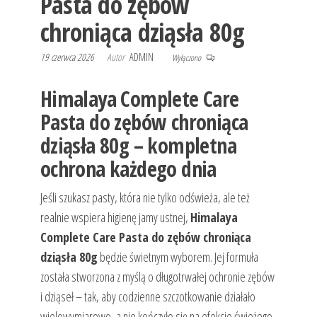
Pasta do zębów
chroniąca dziąsła 80g
19 czerwca 2026
Autor
ADMIN
Wyłączono
Himalaya Complete Care
Pasta do zębów chroniąca
dziąsła 80g – kompletna
ochrona każdego dnia
Jeśli szukasz pasty, która nie tylko odświeża, ale też
realnie wspiera higienę jamy ustnej,
Himalaya
Complete Care Pasta do zębów chroniąca
dziąsła 80g
będzie świetnym wyborem. Jej formuła
została stworzona z myślą o długotrwałej ochronie zębów
i dziąseł – tak, aby codzienne szczotkowanie działało
wielowymiarowo, a nie kończyło się na efekcie świeżego