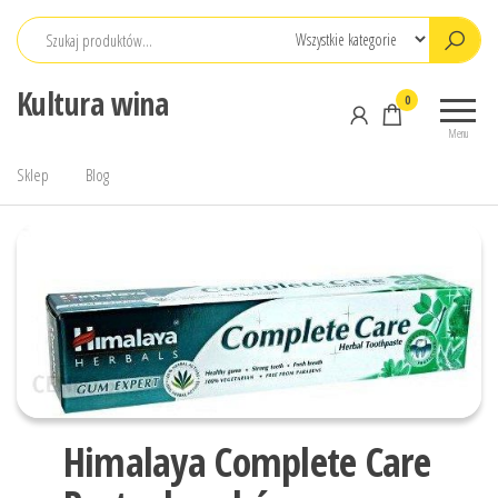
Przejdź
do
treści
Kultura wina
0
Menu
Sklep
Blog
Himalaya Complete Care