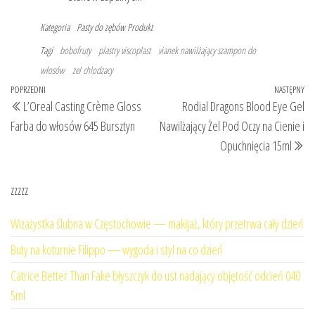
Kategoria
Pasty do zębów
Produkt
Tagi
bobofruty
plastry viscoplast
vianek nawilżający szampon do
włosów
zel chlodzacy
Nawigacja
Poprzedni
POPRZEDNI
NASTĘPNY
Na
L’Oreal Casting Crème Gloss
Rodial Dragons Blood Eye Gel
wpisu
wpis
wp
Farba do włosów 645 Bursztyn
Nawilżający Żel Pod Oczy na Cienie i
Opuchnięcia 15ml
zzzzz
Wizażystka ślubna w Częstochowie — makijaż, który przetrwa cały dzień
Buty na koturnie Filippo — wygoda i styl na co dzień
Catrice Better Than Fake błyszczyk do ust nadający objętość odcień 040
5ml