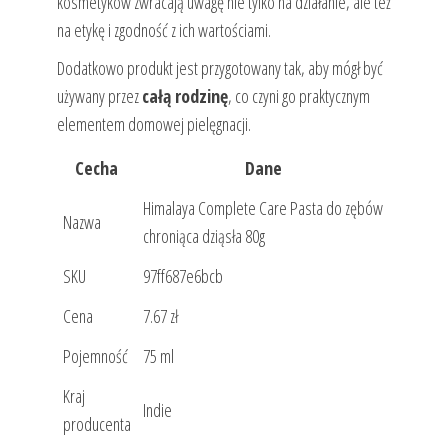
kosmetyków zwracają uwagę nie tylko na działanie, ale też
na etykę i zgodność z ich wartościami.
Dodatkowo produkt jest przygotowany tak, aby mógł być
używany przez
całą rodzinę
, co czyni go praktycznym
elementem domowej pielęgnacji.
Cecha
Dane
Himalaya Complete Care Pasta do zębów
Nazwa
chroniąca dziąsła 80g
SKU
97ff687e6bcb
Cena
7.67 zł
Pojemność
75 ml
Kraj
Indie
producenta