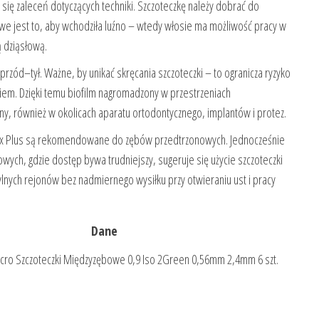
 się zaleceń dotyczących techniki. Szczoteczkę należy dobrać do
owe jest to, aby wchodziła luźno – wtedy włosie ma możliwość pracy w
 dziąsłową.
rzód–tył. Ważne, by unikać skręcania szczoteczki – to ogranicza ryzyko
niem. Dzięki temu biofilm nagromadzony w przestrzeniach
, również w okolicach aparatu ortodontycznego, implantów i protez.
prox Plus są rekomendowane do zębów przedtrzonowych. Jednocześnie
owych, gdzie dostęp bywa trudniejszy, sugeruje się użycie szczoteczki
ylnych rejonów bez nadmiernego wysiłku przy otwieraniu ust i pracy
Dane
icro Szczoteczki Międzyzębowe 0,9 Iso 2Green 0,56mm 2,4mm 6 szt.