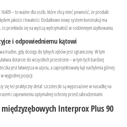
16409 – to ważne dla osób, które chcą mieć pewność, że produkt
dem jakości i trwałości. Dodatkowo nowy system konstrukcji ma
 co przekłada się na wyższą wytrzymałość w codziennym użytkowaniu.
szyjce i odpowiedniemu kątowi
a trudne, gdy dostęp do tylnych zębów jest ograniczony. W tym
atwia dotarcie do wszystkich przestrzeni – w tym tych bardziej
oteczka jest łatwiejsza w użyciu, a zaprojektowany kąt nachylenia górnej
w wygodnej pozycji.
liczy się też praktyczny detal: szczoteczki są wyposażone w nasadkę na
en razem i zapewnieniu optymalnej ochrony przed zabrudzeniami.
k międzyzębowych Interprox Plus 90