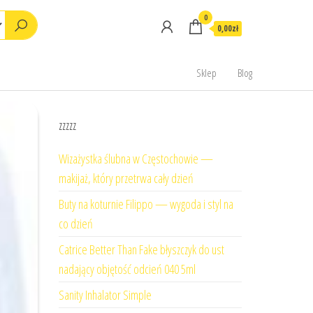
0
0,00zł
Sklep
Blog
zzzzz
Wizażystka ślubna w Częstochowie —
makijaż, który przetrwa cały dzień
Buty na koturnie Filippo — wygoda i styl na
co dzień
Catrice Better Than Fake błyszczyk do ust
nadający objętość odcień 040 5ml
Sanity Inhalator Simple