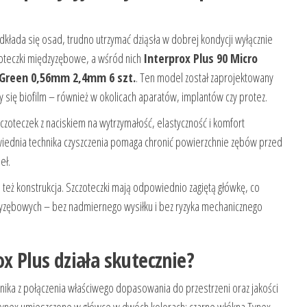
dkłada się osad, trudno utrzymać dziąsła w dobrej kondycji wyłącznie
oteczki międzyzębowe, a wśród nich
Interprox Plus 90 Micro
2Green 0,56mm 2,4mm 6 szt.
. Ten model został zaprojektowany
zy się biofilm – również w okolicach aparatów, implantów czy protez.
czoteczek z naciskiem na wytrzymałość, elastyczność i komfort
iednia technika czyszczenia pomaga chronić powierzchnie zębów przed
eł.
le też konstrukcja. Szczoteczki mają odpowiednio zagiętą główkę, co
dzyzębowych – bez nadmiernego wysiłku i bez ryzyka mechanicznego
x Plus działa skutecznie?
ika z połączenia właściwego dopasowania do przestrzeni oraz jakości
ynex umieszczone w główce w dwóch kolorach: czarne włókna Tynex