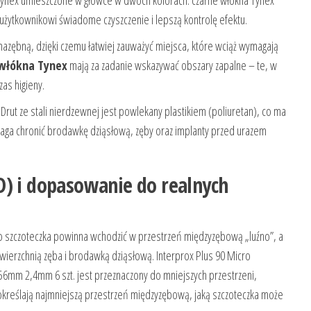
 użytkownikowi świadome czyszczenie i lepszą kontrolę efektu.
nazębną, dzięki czemu łatwiej zauważyć miejsca, które wciąż wymagają
 włókna Tynex
mają za zadanie wskazywać obszary zapalne – te, w
as higieny.
rut ze stali nierdzewnej jest powlekany plastikiem (poliuretan), co ma
aga chronić brodawkę dziąsłową, zęby oraz implanty przed urazem
D) i dopasowanie do realnych
o szczoteczka powinna wchodzić w przestrzeń międzyzębową „luźno”, a
wierzchnią zęba i brodawką dziąsłową. Interprox Plus 90 Micro
6mm 2,4mm 6 szt. jest przeznaczony do mniejszych przestrzeni,
określają najmniejszą przestrzeń międzyzębową, jaką szczoteczka może