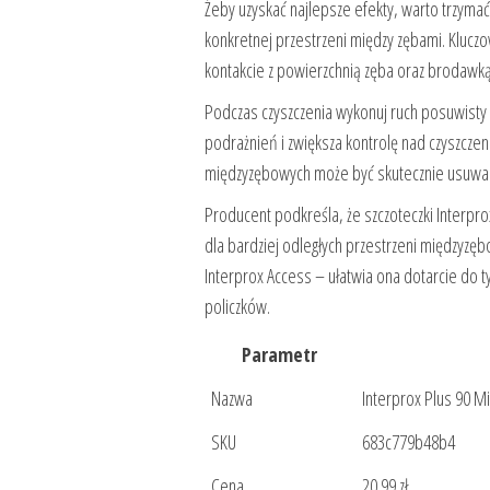
Żeby uzyskać najlepsze efekty, warto trzymać
konkretnej przestrzeni między zębami. Klucz
kontakcie z powierzchnią zęba oraz brodawką
Podczas czyszczenia wykonuj ruch posuwisty p
podrażnień i zwiększa kontrolę nad czyszcze
międzyzębowych może być skutecznie usuwany
Producent podkreśla, że szczoteczki Inter
dla bardziej odległych przestrzeni międzyzęb
Interprox Access – ułatwia ona dotarcie do t
policzków.
Parametr
Nazwa
Interprox Plus 90 M
SKU
683c779b48b4
Cena
20.99 zł