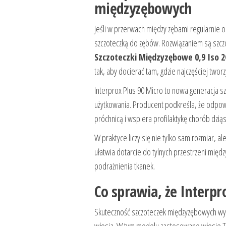
międzyzębowych
Jeśli w przerwach między zębami regularnie o
szczoteczką do zębów. Rozwiązaniem są szcz
Szczoteczki Międzyzębowe 0,9 Iso 
tak, aby docierać tam, gdzie najczęściej twor
Interprox Plus 90 Micro to nowa generacja sz
użytkowania. Producent podkreśla, że odpow
próchnicą i wspiera profilaktykę chorób dziąs
W praktyce liczy się nie tylko sam rozmiar, a
ułatwia dotarcie do tylnych przestrzeni mię
podrażnienia tkanek.
Co sprawia, że Interpro
Skuteczność szczoteczek międzyzębowych wyn
włosia. W tym modelu zastosowano włosie T