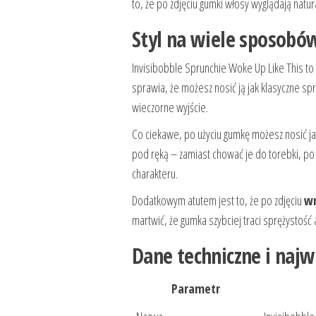
to, że po zdjęciu gumki włosy wyglądają natur
Styl na wiele sposobó
Invisibobble Sprunchie Woke Up Like This to
sprawia, że możesz nosić ją jak klasyczne spr
wieczorne wyjście.
Co ciekawe, po użyciu gumkę możesz nosić j
pod ręką – zamiast chować je do torebki, po 
charakteru.
Dodatkowym atutem jest to, że po zdjęciu
wr
martwić, że gumka szybciej traci sprężystość a
Dane techniczne i naj
Parametr