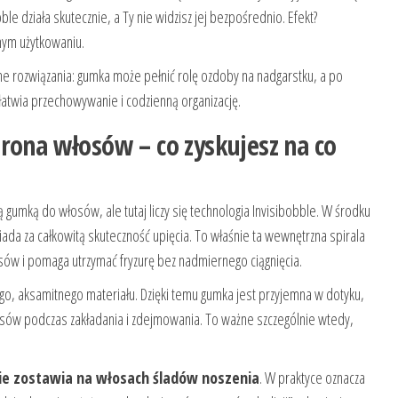
le działa skutecznie, a Ty nie widzisz jej bezpośrednio. Efekt?
nym użytkowaniu.
czne rozwiązania: gumka może pełnić rolę ozdoby na nadgarstku, a po
łatwia przechowywanie i codzienną organizację.
rona włosów – co zyskujesz na co
gumką do włosów, ale tutaj liczy się technologia Invisibobble. W środku
ada za całkowitą skuteczność upięcia. To właśnie ta wewnętrzna spirala
 i pomaga utrzymać fryzurę bez nadmiernego ciągnięcia.
o, aksamitnego materiału. Dzięki temu gumka jest przyjemna w dotyku,
osów podczas zakładania i zdejmowania. To ważne szczególnie wtedy,
ie zostawia na włosach śladów noszenia
. W praktyce oznacza