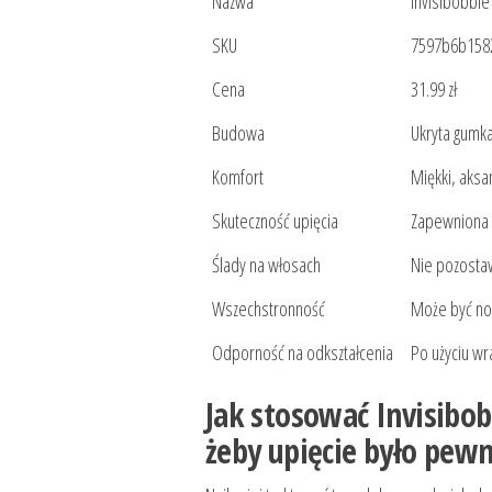
Nazwa
Invisibobbl
SKU
7597b6b158
Cena
31.99 zł
Budowa
Ukryta gumka
Komfort
Miękki, aksa
Skuteczność upięcia
Zapewniona p
Ślady na włosach
Nie pozosta
Wszechstronność
Może być no
Odporność na odkształcenia
Po użyciu w
Jak stosować Invisibob
żeby upięcie było pew