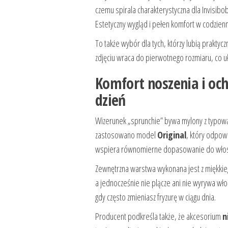
czemu spirala charakterystyczna dla Invisibobb
Estetyczny wygląd i pełen komfort w codzien
To także wybór dla tych, którzy lubią prakty
zdjęciu wraca do pierwotnego rozmiaru, co u
Komfort noszenia i och
dzień
Wizerunek „sprunchie” bywa mylony z typową 
zastosowano model
Original
, który odpowi
wspiera równomierne dopasowanie do włosów
Zewnętrzna warstwa wykonana jest z miękkieg
a jednocześnie nie plącze ani nie wyrywa wł
gdy często zmieniasz fryzurę w ciągu dnia.
Producent podkreśla także, że akcesorium
n