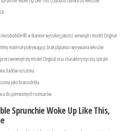
e Sprunchie Woke Up Like This Ozdobna Gumka Do Włosów
24
 Invisibobble® w tkaninie wysokiej jakości; wewnątrz model Original
mitny materiał pokrywający; brak plątania i wyrywania włosów
rzez wewnętrzny model Original oraz charakterystyczną spirale
wia śladów noszenia
szona jako bransoletka
raca do pierwotnych rozmiarów
ble Sprunchie Woke Up Like This,
ne