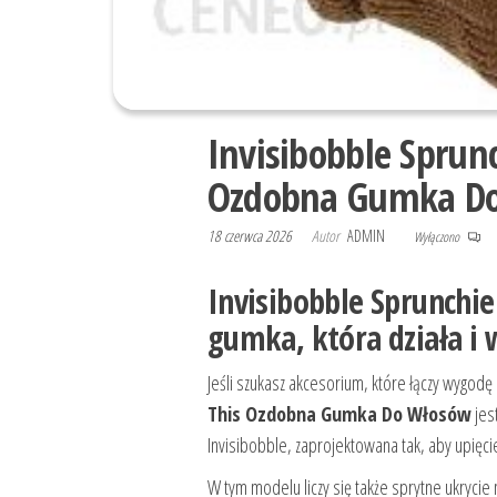
Invisibobble Sprun
Ozdobna Gumka D
18 czerwca 2026
Autor
ADMIN
Wyłączono
Invisibobble Sprunchi
gumka, która działa i
Jeśli szukasz akcesorium, które łączy wygo
This Ozdobna Gumka Do Włosów
jes
Invisibobble, zaprojektowana tak, aby upięc
W tym modelu liczy się także sprytne ukrycie 