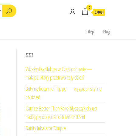
0
0,00zł
Sklep
Blog
zzzzz
Wizażystka ślubna w Częstochowie —
makijaż, który przetrwa cały dzień
Buty na koturnie Filippo — wygoda i styl na
co dzień
Catrice Better Than Fake błyszczyk do ust
nadający objętość odcień 040 5ml
Sanity Inhalator Simple