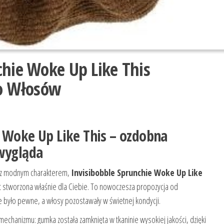
chie Woke Up Like This
o Włosów
e Woke Up Like This – ozdobna
 wygląda
dę z modnym charakterem,
Invisibobble Sprunchie Woke Up Like
t stworzona właśnie dla Ciebie. To nowoczesza propozycja od
ie było pewne, a włosy pozostawały w świetnej kondycji.
mechanizmu: gumka została zamknięta w tkaninie wysokiej jakości, dzięki