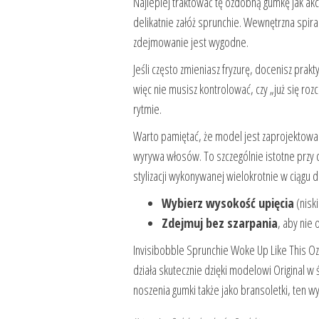
Najlepiej traktować tę ozdobną gumkę jak akc
delikatnie załóż sprunchie. Wewnętrzna spiral
zdejmowanie jest wygodne.
Jeśli często zmieniasz fryzurę, docenisz prak
więc nie musisz kontrolować, czy „już się r
rytmie.
Warto pamiętać, że model jest zaprojektowany
wyrywa włosów. To szczególnie istotne przy d
stylizacji wykonywanej wielokrotnie w ciągu d
Wybierz wysokość upięcia
(niski
Zdejmuj bez szarpania
, aby nie
Invisibobble Sprunchie Woke Up Like This O
działa skutecznie dzięki modelowi Original w
noszenia gumki także jako bransoletki, ten w