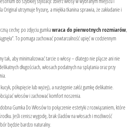
esorium do szybkiej stylizacji: zbierz włosy w wybranym miejscu i
a Original utrzymuje fryzurę, a miękka tkanina sprawia, że zakładanie i
tyczną cechę: po zdjęciu gumka
wraca do pierwotnych rozmiarów
,
ozciągnęła”. To pomaga zachować powtarzalność upięć w codziennym
 tak, aby minimalizować tarcie o włosy – dlatego nie plącze ani nie
elikatnych długościach, włosach podatnych na splątania oraz przy
nia.
 kucyk, półupięcie lub wyżej), a następnie załóż gumkę delikatnie.
 obciążać włosów i zachować komfort noszenia.
zdobna Gumka Do Włosów to połączenie estetyki z rozwiązaniem, które
 środku. Jeśli cenisz wygodę, brak śladów na włosach i możliwość
ybór będzie bardzo naturalny.