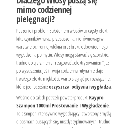
Dlaczego włosy puszą się
mimo codziennej
pielęgnacji?
Puszenie i problem z ułożeniem włosów to częsty efekt
kilku czynników naraz: przesuszenia, nierównowagi w
warstwie ochronnej włókna oraz braku odpowiedniego
wygładzenia po myciu. Włosy mogą stawać się szorstkie,
trudne do ujarzmienia i reagować „elektryzowaniem” już
po wysuszeniu. Jeśli Twoja codzienna rutyna nie daje
trwałego efektu miękkości, warto sięgnąć po rozwiązanie,
które jednocześnie
oczyszcza
,
odżywia
i
wygładza
.
Właśnie do takich potrzeb powstał produkt:
Kaypro
Szampon 1000ml Prostowanie I Wygładzenie
.
To szampon intensywnie wygładzający, stworzony z myślą
o pasmach puszących się, niezdyscyplinowanych i trudno