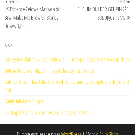
Nawigacja
Poprzedni
POPRZEDNI
NASTĘPNY
Na
Essence Żelowa Maskara do
ELISIUM BUILDER GEL PINK ŻEL
wpisu
wpis
wp
Brwi Make Me Brow 01 Blondy
BUDUJĄCY 15ML
Brows 3,8ml
zzzzz
Wizażystka ślubna w Częstochowie — makijaż, który przetrwa cały dzień
Buty na koturnie Filippo — wygoda i styl na co dzień
Catrice Better Than Fake błyszczyk do ust nadający objętość odcień 040
5ml
Sanity Inhalator Simple
Karl Lagerfeld New York Woda Toaletowa 100Ml
Dumnie wspierane przez
WordPress
|
Motyw:
Envo Shop