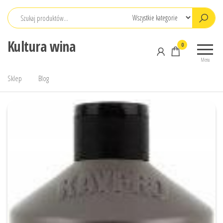
Przejdź
do
treści
Kultura wina
0
Menu
Sklep
Blog