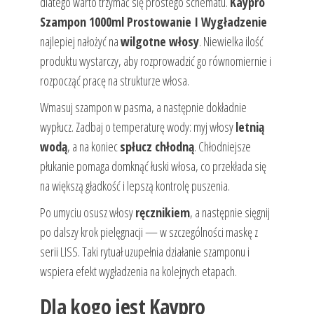
dlatego warto trzymać się prostego schematu.
Kaypro
Szampon 1000ml Prostowanie I Wygładzenie
najlepiej nałożyć na
wilgotne włosy
. Niewielka ilość
produktu wystarczy, aby rozprowadzić go równomiernie i
rozpocząć pracę na strukturze włosa.
Wmasuj szampon w pasma, a następnie dokładnie
wypłucz. Zadbaj o temperaturę wody: myj włosy
letnią
wodą
, a na koniec
spłucz chłodną
. Chłodniejsze
płukanie pomaga domknąć łuski włosa, co przekłada się
na większą gładkość i lepszą kontrolę puszenia.
Po umyciu osusz włosy
ręcznikiem
, a następnie sięgnij
po dalszy krok pielęgnacji — w szczególności maskę z
serii LISS. Taki rytuał uzupełnia działanie szamponu i
wspiera efekt wygładzenia na kolejnych etapach.
Dla kogo jest Kaypro