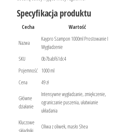
Specyfikacja produktu
Cecha
Wartość
Kaypro Szampon 1000ml Prostowanie I
Nazwa
Wygładzenie
SKU
0b7babf61dc4
Pojemność
1000 ml
Cena
49 zł
Intensywne wygładzanie, zmiękczenie,
Główne
ograniczanie puszenia, ułatwianie
działanie
układania
Kluczowe
Oliwa z oliwek, masło Shea
składniki