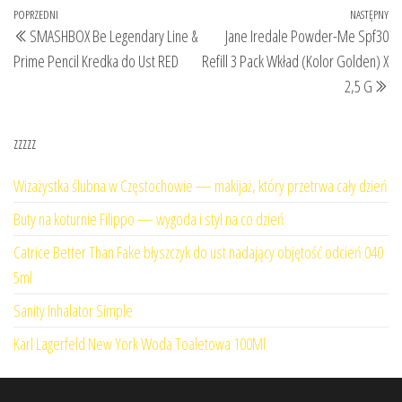
Nawigacja
Poprzedni
POPRZEDNI
NASTĘPNY
Na
SMASHBOX Be Legendary Line &
Jane Iredale Powder-Me Spf30
wpisu
wpis
wp
Prime Pencil Kredka do Ust RED
Refill 3 Pack Wkład (Kolor Golden) X
2,5 G
zzzzz
Wizażystka ślubna w Częstochowie — makijaż, który przetrwa cały dzień
Buty na koturnie Filippo — wygoda i styl na co dzień
Catrice Better Than Fake błyszczyk do ust nadający objętość odcień 040
5ml
Sanity Inhalator Simple
Karl Lagerfeld New York Woda Toaletowa 100Ml