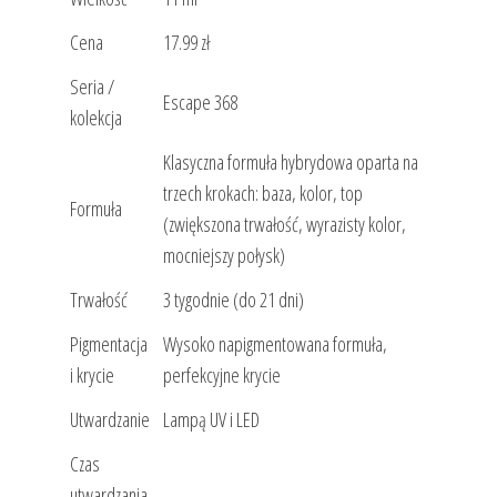
Cena
17.99 zł
Seria /
Escape 368
kolekcja
Klasyczna formuła hybrydowa oparta na
trzech krokach: baza, kolor, top
Formuła
(zwiększona trwałość, wyrazisty kolor,
mocniejszy połysk)
Trwałość
3 tygodnie (do 21 dni)
Pigmentacja
Wysoko napigmentowana formuła,
i krycie
perfekcyjne krycie
Utwardzanie
Lampą UV i LED
Czas
utwardzania