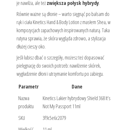
je nawilża, ale też
zwiększa połysk hybrydy
.
Równie ważne są dłonie – warto sięgnąć po balsam do
rąk i ciała Kinetics Hand & Body Lotion z masłem Shea, w
kompozycjach zapachowych inspirowanych naturą. Taka
rutyna sprawia, że skóra wygląda zdrowo, a stylizacja
dłużej cieszy oko.
Jeśli lubisz dbać o szczegóły, możesz też dopasować
pielęgnację do swoich potrzeb: nawilżenie skórek,
wygładzenie dłoni i utrzymanie komfortu po zabiegu.
Parametr
Dane
Nazwa
Kinetics Lakier hybrydowy Shield 368 It’s
produktu
Not My Passport 11ml
SKU
3f9c5e6c2079
Wielkość
11 ml