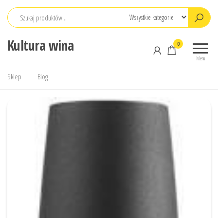
Przejdź
do
treści
Kultura wina
0
Menu
Sklep
Blog