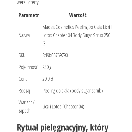
wersji oferty.
Parametr
Wartość
Mades Cosmetics Peeling Do Ciała Liczi I
Nazwa
Lotos Chapter 04 Body Sugar Scrub 250
G
SKU
8d9b06769790
Pojemność
250 g
Cena
29.9 zł
Rodzaj
Peeling do ciała (body sugar scrub)
Wariant /
Liczi i Lotos (Chapter 04)
zapach
Rytuał pielęgnacyjny, który