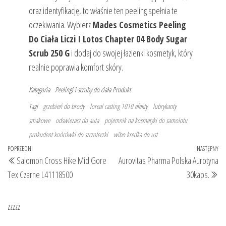
oraz identyfikację, to właśnie ten peeling spełnia te
oczekiwania. Wybierz
Mades Cosmetics Peeling
Do Ciała Liczi I Lotos Chapter 04 Body Sugar
Scrub 250 G
i dodaj do swojej łazienki kosmetyk, który
realnie poprawia komfort skóry.
Kategoria
Peelingi i scruby do ciała
Produkt
Tagi
grzebień do brody
loreal casting 1010 efekty
lubrykanty
smakowe
odswiezacz do auta
pojemnik na kosmetyki do samolotu
prokudent końcówki do szczoteczki
wibo kredka do ust
Nawigacja
Poprzedni
POPRZEDNI
NASTĘPNY
Na
Salomon Cross Hike Mid Gore
Aurovitas Pharma Polska Aurotyna
wpisu
wpis
wp
Tex Czarne L41118500
30kaps.
zzzzz