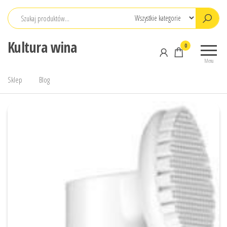
Przejdź
do
treści
Kultura wina
0
Menu
Sklep
Blog