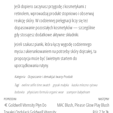
Jeśli dopiero zaczynasz przygodę z kosmetykami z
retinolem, wprowadzaj produkt stopniowo i obserwuj
reakcję skóry. W codziennej pielęgnacji liczy się też
dopasowanie pozostałych kosmetyków — szczególnie
gdy stosujesz dodatkowe aktywne składniki.
Jeżeli szukasz pianki, która łączy wygodę codziennego
mycia z ukierunkowaniem na potrzeby skóry dojrzałej, ta
propozycja może być świetnym startem do
uporządkowania rutyny.
Kategoria
Oczyszczanie i demakijaż twarzy
Produkt
Tagi
eveline selfie time swatch
gryzak małpka
kaszka mleczno ryżowa
bobovita
physicians formula organic wear
szampon babydream
Nawigacja
Poprzedni
POPRZEDNI
NASTĘPNY
Na
Goldwell Vitensity Płyn Do
MAC Blush, Please Glow Play Blush
wpisu
wpis
wp
Trwałej Ondulacji Goldwell Vitensity
Róż 7.3g