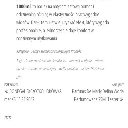
1000ml
, to nacisk na natychmiastową pomoc i
odczuwalną różnicę w elastyczności oraz wyglądzie
włosów. Dzięki temu łatwiej uzyskać efekt, który wygląda
profesjonalnie, a jednocześnie daje komfort w
codziennym użytkowaniu.
Kategoria
Farby i szampony koloryzujące
Produkt
Tagi
cleanic chusteczki do demakijażu
mocznik w płynie
różowa
opaska
rozowe prezerwatywy
wella wellaton
zacisze 16 zielona
góra
Nawigacja
Poprzedni
POPRZEDNI
NASTĘPNY
Na
DONEGAL SzCzOTKO LOKÓWKA
Parfums De Marly Delina Woda
wpisu
wpis
wp
met.XS 15 23 9047
Perfumowana 75Ml Tester
zzzzz