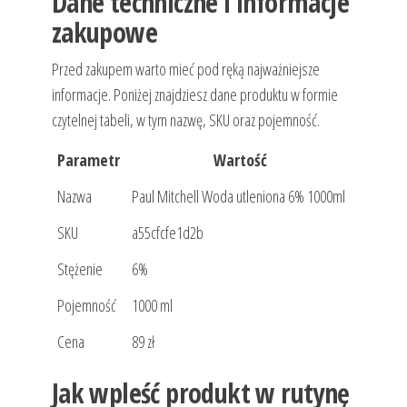
Dane techniczne i informacje
zakupowe
Przed zakupem warto mieć pod ręką najważniejsze
informacje. Poniżej znajdziesz dane produktu w formie
czytelnej tabeli, w tym nazwę, SKU oraz pojemność.
Parametr
Wartość
Nazwa
Paul Mitchell Woda utleniona 6% 1000ml
SKU
a55cfcfe1d2b
Stężenie
6%
Pojemność
1000 ml
Cena
89 zł
Jak wpleść produkt w rutynę