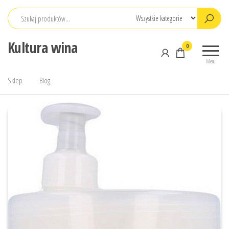
Przejdź
do
treści
Kultura wina
0
Menu
Sklep
Blog