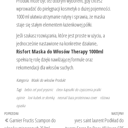
Produkt może być też dobrym wyborem, gdy chcesz
wprowadzić do pielęgnacji kosmetyk o dużej pojemności.
1000 ml ułatwia utrzymanie rutyny i sprawia, że maska
staje się stałym elementem łazienkowej półki.
Jeśli szukasz rozwiązania, które jest proste w użyciu, a
jednocześnie nastawione na konkretne działanie,
Risfort Maska do Włosów Therapy 1000ml
spełnia tę rolę dzięki nawilżającej formule oraz
rekomendacji dla włosów suchych.
Kategoria
Maski do włosów
Produkt
Tagi
bebio zel pod prysznic
cleox kapsułki do czyszczenia pralki
opinie
lovi kubek ze słomką
neonail baza proteinowa cover
różowa
opaska
Nawigacja
Poprzedni
POPRZEDNI
NASTĘPNY
Na
Garnier Fructis Szampon do
yves saint laurent Podkład do
wpisu
wpis
wp