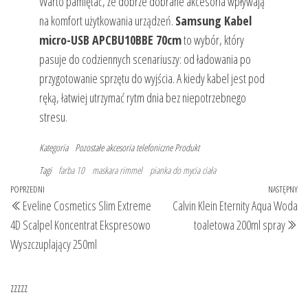
Warto pamiętać, że dobrze dobrane akcesoria wpływają
na komfort użytkowania urządzeń.
Samsung Kabel
micro-USB APCBU10BBE 70cm
to wybór, który
pasuje do codziennych scenariuszy: od ładowania po
przygotowanie sprzętu do wyjścia. A kiedy kabel jest pod
ręką, łatwiej utrzymać rytm dnia bez niepotrzebnego
stresu.
Kategoria
Pozostałe akcesoria telefoniczne
Produkt
Tagi
farba 10
maskara rimmel
pianka do mycia ciała
Nawigacja
Poprzedni
POPRZEDNI
NASTĘPNY
Na
Eveline Cosmetics Slim Extreme
Calvin Klein Eternity Aqua Woda
wpisu
wpis
wp
4D Scalpel Koncentrat Ekspresowo
toaletowa 200ml spray
Wyszczuplający 250ml
zzzzz