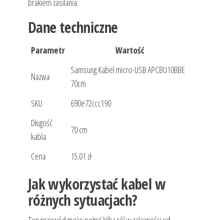
brakiem zasilania.
Dane techniczne
Parametr
Wartość
Samsung Kabel micro-USB APCBU10BBE
Nazwa
70cm
SKU
690e72ccc190
Długość
70 cm
kabla
Cena
15.01 zł
Jak wykorzystać kabel w
różnych sytuacjach?