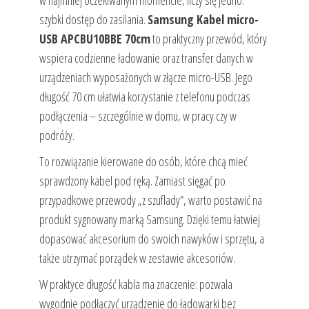
w najmniej oczekiwanym momencie, liczy się jedno:
szybki dostęp do zasilania.
Samsung Kabel micro-
USB APCBU10BBE 70cm
to praktyczny przewód, który
wspiera codzienne ładowanie oraz transfer danych w
urządzeniach wyposażonych w złącze micro-USB. Jego
długość 70 cm ułatwia korzystanie z telefonu podczas
podłączenia – szczególnie w domu, w pracy czy w
podróży.
To rozwiązanie kierowane do osób, które chcą mieć
sprawdzony kabel pod ręką. Zamiast sięgać po
przypadkowe przewody „z szuflady”, warto postawić na
produkt sygnowany marką Samsung. Dzięki temu łatwiej
dopasować akcesorium do swoich nawyków i sprzętu, a
także utrzymać porządek w zestawie akcesoriów.
W praktyce długość kabla ma znaczenie: pozwala
wygodnie podłączyć urządzenie do ładowarki bez