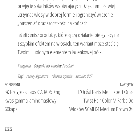
przyjęcie składników wspierających. Dzięki temu łatwiej
utrzymać włosy w dobrej formie i ograniczyć wrażenie
„puszenia” oraz szorstkości na końcach.
Jeżeli cenisz produkty, które łączą działanie pielęgnacyjne
z szybkim efektem na włosach, ten wariant może stać się
Twoim ulubionym elementem łazienkowej półki.
Kategoria
Odżywki do włosów
Produkt
Tagi
replay signature
różowa opaska
semilac 807
Nawigacja
Poprzedni
POPRZEDNI
NASTĘPNY
Na
Progress Labs GABA 750mg
L’Oréal Paris Men Expert One-
wpisu
wpis
wp
kwas gamma-aminomasłowy
Twist Hair Color M Farba Do
60kaps
Włosów 50Ml 04 Medium Brown
zzzzz