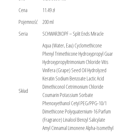
Cena
11.49 zł
Pojemność
200 ml
Seria
SCHWARZKOPF – Split Ends Miracle
Aqua (Water, Eau) Cyclomethicone
Phenyl Trimethicone Hydroxypropyl Guar
Hydroxypropyltrimonium Chloride Vitis
Vinifera (Grape) Seed Oil Hydrolyzed
Keratin Sodium Benzoate Lactic Acid
Dimethiconol Cetrimonium Chloride
Skład
Coumarin Potassium Sorbate
Phenoxyethanol Cetyl PEG/PPG-10/1
Dimethicone Polyquaternium-16 Parfum
(Fragrance) Linalool Benzyl Salicylate
Amyl Cinnamal Limonene Alpha-Isomethyl