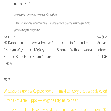
na co dzień.
Kategoria
Produkt
Zestawy dla kobiet
Tagi
kukurydza popcornowa
manufaktura piękna kosmetyki sklep
prezerwatywy miętowe
Nawigacja
Poprzedni
POPRZEDNI
NASTĘPNY
Na
Dabo Pianka Do Mycia Twarzy Z
Giorgio Armani Emporio Armani
wpisu
wpis
wp
Czarnym Węglem Dla Mężczyzn
Stronger With You woda toaletowa
Homme Black Force Foam Cleanser
30ml
120 Ml
zzzzz
Wizażystka ślubna w Częstochowie — makijaż, który przetrwa cały dzień
Buty na koturnie Filippo — wygoda i styl na co dzień
Catrice Better Than Fake błyszczyk do ust nadający objętość odcień 040