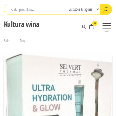
Przejdź
do
treści
Kultura wina
0
Menu
Sklep
Blog